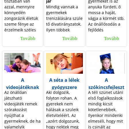
e
t
tisztában van
jár
gyermeket is az
érzést
nézegetésre
azzal, mennyire
Mindig vannak a
anyuka fürdeti, ő
köszönhetek nekik,
kínálják
r
e
könnyedén
gyermekek
mossa a haját,
amiért nem tudok
gyermeküknek a
zongorázik életük
trenizálására szüle
vágja a körmét stb.
e
t
eléggé hálás
könyvet, egész
szeme fénye az
tő divatirányzatok.
Az önállósodás a
lenni.
biztosan
k
t
érzelmeik széles
Ilyen többek
fej­lődés
hiányérzettel
skáláján. Egy
között a
meghatározó
mondják: „Itt a
e
m
Tovább
A
Tovább
M
Tovább
A
huncut mosollyal,
babaúszás, ami
irányvonala. Már a
vége, fuss el véle!”
i
e
egy kedves
valóban nagyon jó
másfél éves
k
o
z
gesztussal, a
szórakozás lehet
gyermek is
n
s
e
r
ö
frissen szerzett
mamának/papána
mindent önállóan
tudományukkal
k és babának egy­
szeretne csinálni.
k
é
d
z
n
egy pillanat alatt
aránt, ha nem
A szülők,
t
k
v
s
á
képesek elérni,
akarják a végletek
különösen az
A
A séta a lélek
A
hogy Anyu és Apu
felé elvinni.
anyukák oly
ő
h
e
á
l
videojátéknak
gyógyszere
szókincsfejleszt
szíve túlcsorduljon
Vannak ugyanis
ösztönösen végzik
Az önállóan
Aki dolgozik,
A téli szünet utáni
l
á
a szeretettől. De
olyan
a gyermek körüli
s
k
l
is vannak
és a tanulás
játszható
folyton rohan. A
első foglalkozások
közel ilyen
foglalkozások, ahol
teendőket, hogy
előnyei
alapja
k
t
s
t
ó
videojáték remek
gyerekek nem
mindig kicsit
hatékonyan tudják
azt próbálgatják,
észre sem veszik,
szórakozást
hálásak a szüleik
kötetlenebbek.
indukálni a
mennyi ideig lehet
hogy elröppennek
a
u
é
a
t
nyújthat a
életviteléért. Az
Ilyenkor mindenki
„most kiviszem a
a babákat a víz
az évek, és
p
l
gyermeknek, de ha
„azért dolgozunk,
elmeséli, hogy mit
g
r
i
kertbe és elásom
alatt tartani.
gyermekük
valamelyik
hogy nektek meg
is csinált az
derékig” érzést is,
Amerikai
önállósodását