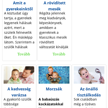
Amit a
A rövidített
d
gyerekeinktől
mesék
A köztudat úgy
Régóta jelennek
kapunk
hátulütői
a
tartja, a gyerekek
meg kiadványok,
legyenek hálásak
képeskönyvek,
azért, mert a
amikben a
l
szüleik felnevelik
gyereknek a
őket. Én másképp
klasszikus mesék
a
látom. Szerintem a
rövidített
szülők hálásak
változatát kínálják
k
lehetnek a
a kiadók. E
Tovább
A
Tovább
A
gyerekeiknek
könyvek általában
mindazokért az
gazdagon
m
r
élményekért, a
illusztráltak, így a
i
ö
tartalmasabb
képek nagyban
életért, amit nekik
növelik az
t
v
köszönhetnek.
eladhatóságot.
a
i
A gyerekeim
Azok a szülők, akik
A kedvesség
Morzsák
Az önálló
felnőttek és én
valóban fel is
g
d
varázsa
tisztálkodás
mindennap
olvassák e
A gyakorló szülők
A babaúszás
Sok családban
csodálom őket.
meséket és nem
y
í
kialakítása
többsége
kockázatokkal
még a tízéves
Rengeteg élményt,
csupán