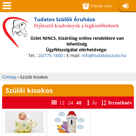
Jump to navigation
A kosár üres.
Belépé
Men
Tudatos Szülők Áruháza
Fejlesztő kiadványok a legkisebbeknek
ü
Üzlet NINCS, kizárólag online rendelésre van
lehetőség.
Ügyfélszolgálat elérhetősége:
Tel.:
20/775-1600
; E-mail:
info@tudatosszulo.hu
Címlap
›
Szülői kisokos
Jelenlegi
Szülői kisokos
hely
12
24
48
Ár
Terméknév
O
l