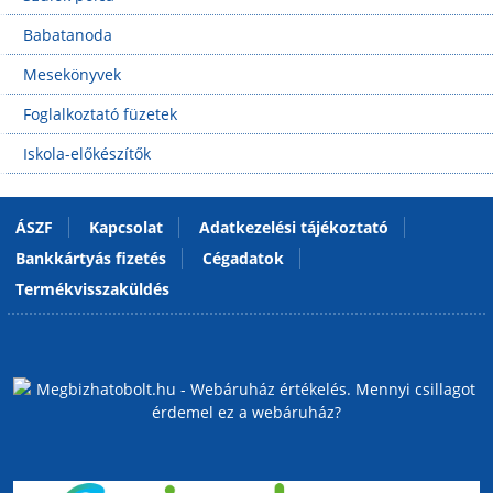
Babatanoda
Mesekönyvek
Foglalkoztató füzetek
Iskola-előkészítők
ÁSZF
Kapcsolat
Adatkezelési tájékoztató
Bankkártyás fizetés
Cégadatok
Termékvisszaküldés