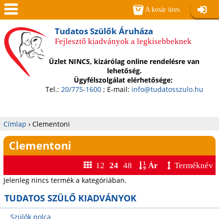
Jump to navigation
A kosár üres.
Belépé
Men
Tudatos Szülők Áruháza
Fejlesztő kiadványok a legkisebbeknek
ü
Üzlet NINCS, kizárólag online rendelésre van
lehetőség.
Ügyfélszolgálat elérhetősége:
Tel.:
20/775-1600
; E-mail:
info@tudatosszulo.hu
Címlap
›
Clementoni
Jelenlegi
Clementoni
hely
12
24
48
Ár
Terméknév
Jelenleg nincs termék a kategóriában.
TUDATOS SZÜLŐ KIADVÁNYOK
Szülők polca