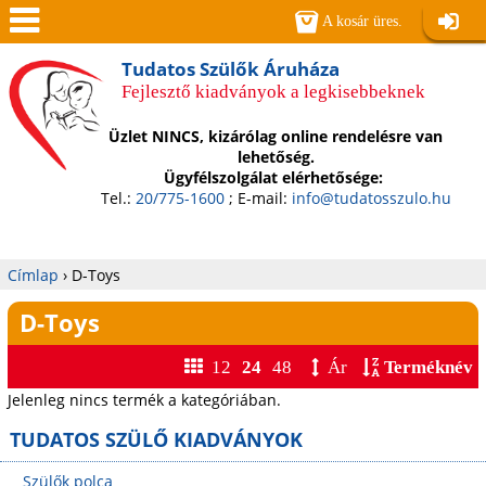
Jump to navigation
A kosár üres.
Belépé
Men
Tudatos Szülők Áruháza
Fejlesztő kiadványok a legkisebbeknek
ü
Üzlet NINCS, kizárólag online rendelésre van
lehetőség.
Ügyfélszolgálat elérhetősége:
Tel.:
20/775-1600
; E-mail:
info@tudatosszulo.hu
Címlap
›
D-Toys
Jelenlegi
D-Toys
hely
12
24
48
Ár
Terméknév
Jelenleg nincs termék a kategóriában.
TUDATOS SZÜLŐ KIADVÁNYOK
Szülők polca