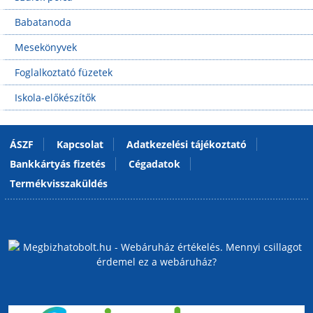
Babatanoda
Mesekönyvek
Foglalkoztató füzetek
Iskola-előkészítők
ÁSZF
Kapcsolat
Adatkezelési tájékoztató
Bankkártyás fizetés
Cégadatok
Termékvisszaküldés