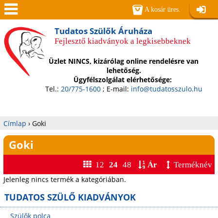
Jump to navigation
A kosár üres.
Belépé
Men
Tudatos Szülők Áruháza
Fejlesztő kiadványok a legkisebbeknek
ü
Üzlet NINCS, kizárólag online rendelésre van
lehetőség.
Ügyfélszolgálat elérhetősége:
Tel.:
20/775-1600
; E-mail:
info@tudatosszulo.hu
Címlap
›
Goki
Jelenlegi
Goki
hely
12
24
48
Ár
Terméknév
Jelenleg nincs termék a kategóriában.
TUDATOS SZÜLŐ KIADVÁNYOK
Szülők polca