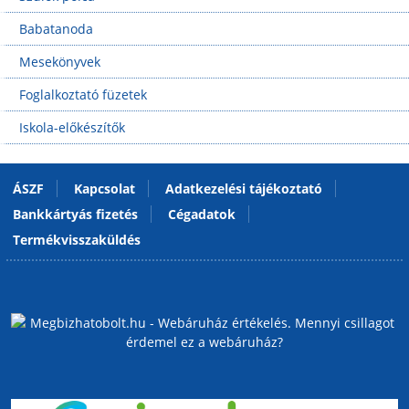
Babatanoda
Mesekönyvek
Foglalkoztató füzetek
Iskola-előkészítők
ÁSZF
Kapcsolat
Adatkezelési tájékoztató
Bankkártyás fizetés
Cégadatok
Termékvisszaküldés