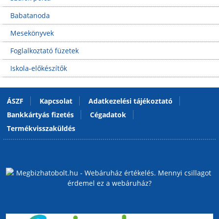
Babatanoda
Mesekönyvek
Foglalkoztató füzetek
Iskola-előkészítők
ÁSZF
Kapcsolat
Adatkezelési tájékoztató
Bankkártyás fizetés
Cégadatok
Termékvisszaküldés