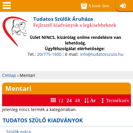
Jump to navigation
A kosár üres.
Belépé
Men
Tudatos Szülők Áruháza
Fejlesztő kiadványok a legkisebbeknek
ü
Üzlet NINCS, kizárólag online rendelésre van
lehetőség.
Ügyfélszolgálat elérhetősége:
Tel.:
20/775-1600
; E-mail:
info@tudatosszulo.hu
Címlap
›
Mentari
Jelenlegi
Mentari
hely
12
24
48
Ár
Terméknév
Jelenleg nincs termék a kategóriában.
TUDATOS SZÜLŐ KIADVÁNYOK
Szülők polca