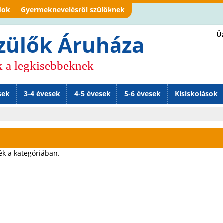
Jump to navigation
dok
Gyermeknevelésről szülőknek
Üz
zülők Áruháza
k a legkisebbeknek
sek
3-4 évesek
4-5 évesek
5-6 évesek
Kisiskolások
s
ék a kategóriában.