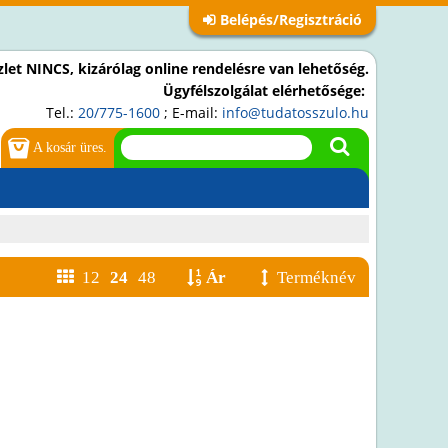
Belépés/Regisztráció
let NINCS, kizárólag online rendelésre van lehetőség.
Ügyfélszolgálat elérhetősége:
Tel.:
20/775-1600
; E-mail:
info@tudatosszulo.hu
A kosár üres.
12
24
48
Ár
Terméknév