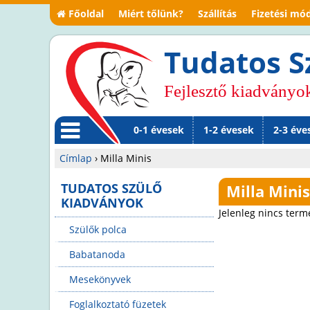
Főoldal
Miért tőlünk?
Szállítás
Fizetési mó
Tudatos S
Fejlesztő kiadványo
0-1 évesek
1-2 évesek
2-3 éve
M
Címlap
›
Milla Minis
en
Jelenlegi
TUDATOS SZÜLŐ
Milla Mini
KIADVÁNYOK
ü
hely
Jelenleg nincs term
Szülők polca
Babatanoda
Mesekönyvek
Foglalkoztató füzetek