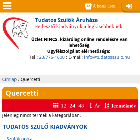
Jump to navigation
A kosár üres.
Belépé
Men
Tudatos Szülők Áruháza
Fejlesztő kiadványok a legkisebbeknek
ü
Üzlet NINCS, kizárólag online rendelésre van
lehetőség.
Ügyfélszolgálat elérhetősége:
Tel.:
20/775-1600
; E-mail:
info@tudatosszulo.hu
Címlap
›
Quercetti
Jelenlegi
Quercetti
hely
12
24
48
Ár
Terméknév
Jelenleg nincs termék a kategóriában.
TUDATOS SZÜLŐ KIADVÁNYOK
Szülők polca