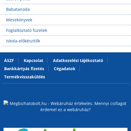
Babatanoda
Mesekönyvek
Foglalkoztató füzetek
Iskola-előkészítők
ÁSZF
Kapcsolat
Adatkezelési tájékoztató
Bankkártyás fizetés
Cégadatok
Termékvisszaküldés