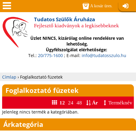
Jump to navigation
A kosár üres.
Belépé
Men
Tudatos Szülők Áruháza
Fejlesztő kiadványok a legkisebbeknek
ü
Üzlet NINCS, kizárólag online rendelésre van
lehetőség.
Ügyfélszolgálat elérhetősége:
Tel.:
20/775-1600
; E-mail:
info@tudatosszulo.hu
Címlap
›
Foglalkoztató füzetek
Jelenlegi
Foglalkoztató füzetek
hely
12
24
48
Ár
Terméknév
Jelenleg nincs termék a kategóriában.
Árkategória