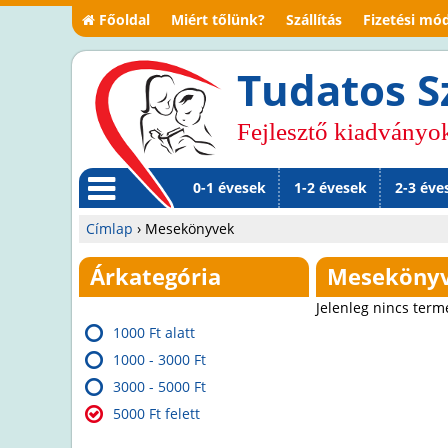
Főoldal
Miért tőlünk?
Szállítás
Fizetési mó
Tudatos S
Fejlesztő kiadványo
0-1 évesek
1-2 évesek
2-3 éve
M
Címlap
›
Mesekönyvek
en
Jelenlegi
Árkategória
Meseköny
ü
hely
Jelenleg nincs term
1000 Ft alatt
1000 - 3000 Ft
3000 - 5000 Ft
5000 Ft felett