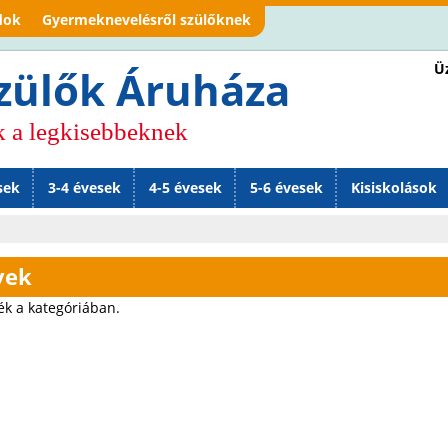
Jump to navigation
dok
Gyermeknevelésről szülőknek
Üz
zülők Áruháza
k a legkisebbeknek
sek
3-4 évesek
4-5 évesek
5-6 évesek
Kisiskolások
vek
ék a kategóriában.