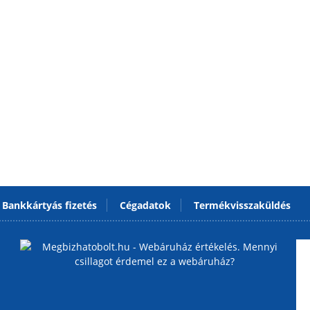
Bankkártyás fizetés
Cégadatok
Termékvisszaküldés