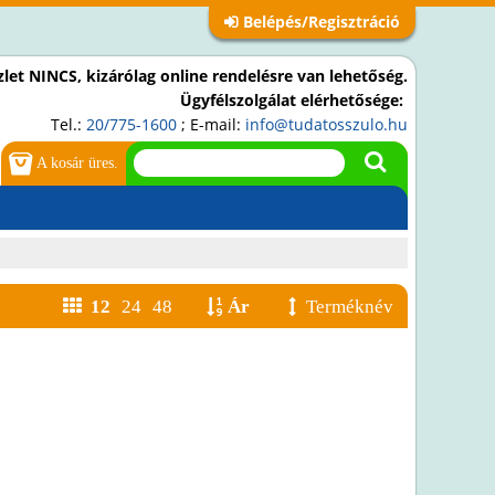
Belépés/Regisztráció
let NINCS, kizárólag online rendelésre van lehetőség.
Ügyfélszolgálat elérhetősége:
Tel.:
20/775-1600
; E-mail:
info@tudatosszulo.hu
A kosár üres.
12
24
48
Ár
Terméknév