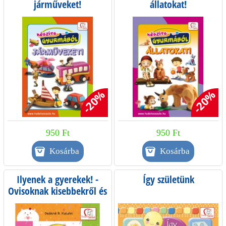
járműveket!
állatokat!
-20%
-20%
950 Ft
950 Ft
Ilyenek a gyerekek! -
Így születünk
Ovisoknak kisebbekről és
önmagukról