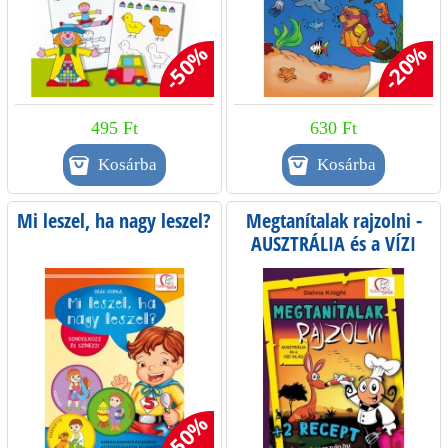
-50%
-20%
495 Ft
630 Ft
Mi leszel, ha nagy leszel?
Megtanítalak rajzolni -
AUSZTRÁLIA és a VÍZI
VILÁG
-50%