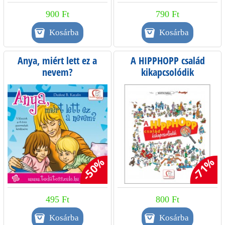
900 Ft
790 Ft
Anya, miért lett ez a
A HIPPHOPP család
nevem?
kikapcsolódik
-50%
-71%
495 Ft
800 Ft