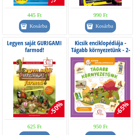
445 Ft
990 Ft
Legyen saját GURIGAMI
Kicsik enciklopédiája -
farmod!
Tágabb környezetünk - 2-
5 éves gyermekeknek
-50%
-65%
625 Ft
950 Ft