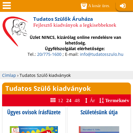
Jump to navigation
A kosár üres.
Belépé
Men
Tudatos Szülők Áruháza
Fejlesztő kiadványok a legkisebbeknek
ü
Üzlet NINCS, kizárólag online rendelésre van
lehetőség.
Ügyfélszolgálat elérhetősége:
Tel.:
20/775-1600
; E-mail:
info@tudatosszulo.hu
Címlap
›
Tudatos Szülő kiadványok
Jelenlegi
Tudatos Szülő kiadványok
hely
12
24
48
Ár
Terméknév
Ügyes ovisok írásfüzete
Születésünk útja