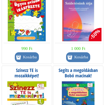
-50%
990 Ft
1 000 Ft
Színezz TE is
Segíts a megoldásban
mozaikképet!
Bobó macinak!