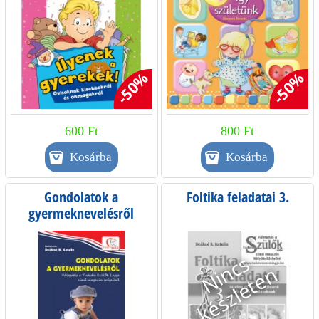
-50%
-50%
600 Ft
800 Ft
Gondolatok a
Foltika feladatai 3.
gyermeknevelésről