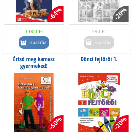
-64%
-20%
1 000 Ft
790 Ft
Kosárba
Értsd meg kamasz
Dönci fejtörői 1.
gyermeked!
-50%
-20%