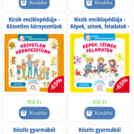
Kicsik enciklopédiája -
Kicsik enciklopédiája -
Közvetlen környezetünk
Képek, színek, feladatok -
1-3 éves gyermekeknek
-65%
-65%
950 Ft
950 Ft
Készíts gyurmából
Készíts gyurmából