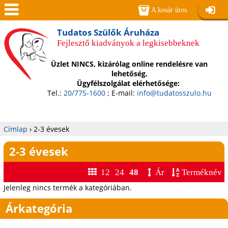
Jump to navigation
A kosár üres.
Belépé
Men
Tudatos Szülők Áruháza
Fejlesztő kiadványok a legkisebbeknek
ü
Üzlet NINCS, kizárólag online rendelésre van
lehetőség.
Ügyfélszolgálat elérhetősége:
Tel.:
20/775-1600
; E-mail:
info@tudatosszulo.hu
Címlap
›
2-3 évesek
Jelenlegi
2-3 évesek
hely
12
24
48
Ár
Terméknév
Jelenleg nincs termék a kategóriában.
Árkategória