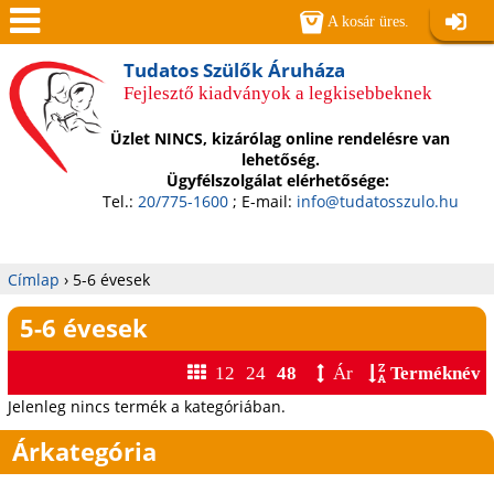
Jump to navigation
A kosár üres.
Belépé
Men
Tudatos Szülők Áruháza
Fejlesztő kiadványok a legkisebbeknek
ü
Üzlet NINCS, kizárólag online rendelésre van
lehetőség.
Ügyfélszolgálat elérhetősége:
Tel.:
20/775-1600
; E-mail:
info@tudatosszulo.hu
Címlap
›
5-6 évesek
Jelenlegi
5-6 évesek
hely
12
24
48
Ár
Terméknév
Jelenleg nincs termék a kategóriában.
Árkategória