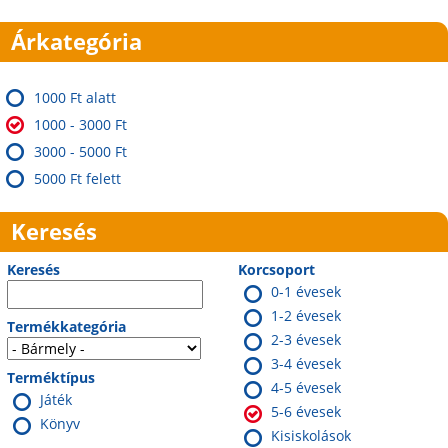
l
Árkategória
d
a
1000 Ft alatt
1000 - 3000 Ft
l
3000 - 5000 Ft
a
5000 Ft felett
k
Keresés
Keresés
Korcsoport
0-1 évesek
1-2 évesek
Termékkategória
2-3 évesek
3-4 évesek
Terméktípus
4-5 évesek
Játék
5-6 évesek
Könyv
Kisiskolások