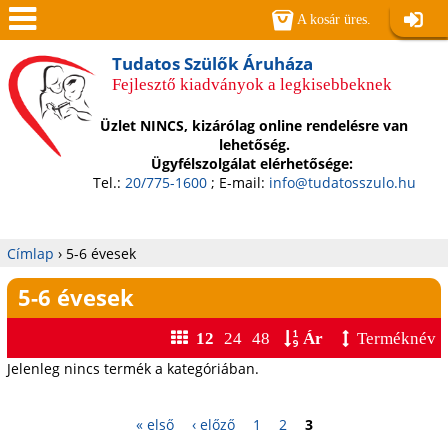
Jump to navigation
A kosár üres.
Belépé
Men
Tudatos Szülők Áruháza
Fejlesztő kiadványok a legkisebbeknek
ü
Üzlet NINCS, kizárólag online rendelésre van
lehetőség.
Ügyfélszolgálat elérhetősége:
Tel.:
20/775-1600
; E-mail:
info@tudatosszulo.hu
Címlap
›
5-6 évesek
Jelenlegi
5-6 évesek
hely
12
24
48
Ár
Terméknév
Jelenleg nincs termék a kategóriában.
O
« első
‹ előző
1
2
3