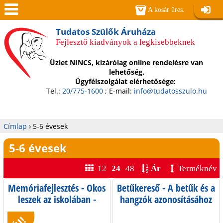
Jump to navigation
A kosár üres.
Belépé
Men
Tudatos Szülők Áruháza
Fejlesztő kiadványok a legkisebbeknek
ü
Üzlet NINCS, kizárólag online rendelésre van
lehetőség.
Ügyfélszolgálat elérhetősége:
Tel.:
20/775-1600
; E-mail:
info@tudatosszulo.hu
Címlap
›
5-6 évesek
Jelenlegi
5-6 évesek
hely
12
24
48
Ár
Terméknév
Memóriafejlesztés - Okos
Betűkereső - A betűk és a
leszek az iskolában -
hangzók azonosításához
Memóriafejlesztés
óvodában, iskolában