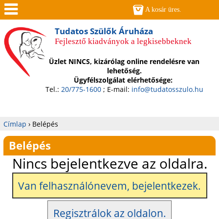
Jump to navigation
A kosár üres.
Men
Tudatos Szülők Áruháza
Fejlesztő kiadványok a legkisebbeknek
ü
Üzlet NINCS, kizárólag online rendelésre van
lehetőség.
Ügyfélszolgálat elérhetősége:
Tel.:
20/775-1600
; E-mail:
info@tudatosszulo.hu
Címlap
›
Belépés
Jelenlegi
Belépés
hely
Nincs bejelentkezve az oldalra.
Van felhasználónevem, bejelentkezek.
Regisztrálok az oldalon.