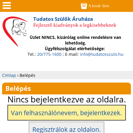
Jump to navigation
A kosár üres.
Men
Tudatos Szülők Áruháza
Fejlesztő kiadványok a legkisebbeknek
ü
Üzlet NINCS, kizárólag online rendelésre van
lehetőség.
Ügyfélszolgálat elérhetősége:
Tel.:
20/775-1600
; E-mail:
info@tudatosszulo.hu
Címlap
›
Belépés
Jelenlegi
Belépés
hely
Nincs bejelentkezve az oldalra.
Van felhasználónevem, bejelentkezek.
Regisztrálok az oldalon.