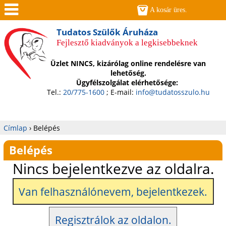
Jump to navigation
A kosár üres.
Men
Tudatos Szülők Áruháza
Fejlesztő kiadványok a legkisebbeknek
ü
Üzlet NINCS, kizárólag online rendelésre van
lehetőség.
Ügyfélszolgálat elérhetősége:
Tel.:
20/775-1600
; E-mail:
info@tudatosszulo.hu
Címlap
›
Belépés
Jelenlegi
Belépés
hely
Nincs bejelentkezve az oldalra.
Van felhasználónevem, bejelentkezek.
Regisztrálok az oldalon.