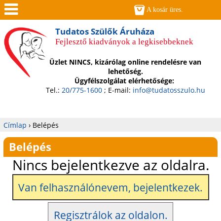
Jump to navigation
A kosár üres.
Men
Tudatos Szülők Áruháza
Fejlesztő kiadványok a legkisebbeknek
ü
Üzlet NINCS, kizárólag online rendelésre van
lehetőség.
Ügyfélszolgálat elérhetősége:
Tel.:
20/775-1600
; E-mail:
info@tudatosszulo.hu
Címlap
›
Belépés
Jelenlegi
Belépés
hely
Nincs bejelentkezve az oldalra.
Van felhasználónevem, bejelentkezek.
Regisztrálok az oldalon.