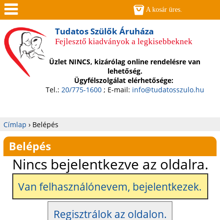
Jump to navigation
A kosár üres.
Men
Tudatos Szülők Áruháza
Fejlesztő kiadványok a legkisebbeknek
ü
Üzlet NINCS, kizárólag online rendelésre van
lehetőség.
Ügyfélszolgálat elérhetősége:
Tel.:
20/775-1600
; E-mail:
info@tudatosszulo.hu
Címlap
›
Belépés
Jelenlegi
Belépés
hely
Nincs bejelentkezve az oldalra.
Van felhasználónevem, bejelentkezek.
Regisztrálok az oldalon.