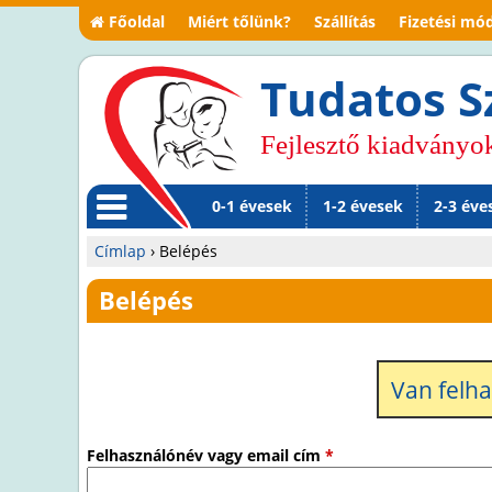
Főoldal
Miért tőlünk?
Szállítás
Fizetési mó
Tudatos S
Fejlesztő kiadványo
0-1 évesek
1-2 évesek
2-3 éve
M
Címlap
›
Belépés
en
Jelenlegi
Belépés
ü
hely
Van felh
Felhasználónév vagy email cím
*