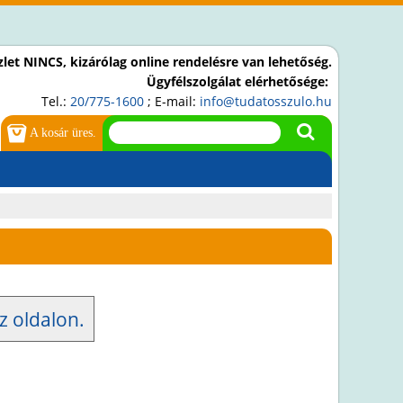
let NINCS, kizárólag online rendelésre van lehetőség.
Ügyfélszolgálat elérhetősége:
Tel.:
20/775-1600
; E-mail:
info@tudatosszulo.hu
A kosár üres.
z oldalon.