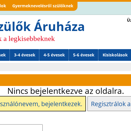
Jump to navigation
dok
Gyermeknevelésről szülőknek
Üz
zülők Áruháza
k a legkisebbeknek
sek
3-4 évesek
4-5 évesek
5-6 évesek
Kisiskolások
Nincs bejelentkezve az oldalra.
asználónevem, bejelentkezek.
Regisztrálok a