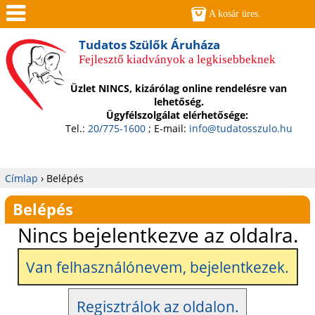
Jump to navigation
A kosár üres.
Men
Tudatos Szülők Áruháza
Fejlesztő kiadványok a legkisebbeknek
ü
Üzlet NINCS, kizárólag online rendelésre van
lehetőség.
Ügyfélszolgálat elérhetősége:
Tel.:
20/775-1600
; E-mail:
info@tudatosszulo.hu
Címlap
›
Belépés
Jelenlegi
Belépés
hely
Nincs bejelentkezve az oldalra.
Van felhasználónevem, bejelentkezek.
Regisztrálok az oldalon.