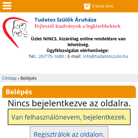
Jump to navigation
A kosár üres.
Men
Tudatos Szülők Áruháza
Fejlesztő kiadványok a legkisebbeknek
ü
Üzlet NINCS, kizárólag online rendelésre van
lehetőség.
Ügyfélszolgálat elérhetősége:
Tel.:
20/775-1600
; E-mail:
info@tudatosszulo.hu
Címlap
›
Belépés
Jelenlegi
Belépés
hely
Nincs bejelentkezve az oldalra.
Van felhasználónevem, bejelentkezek.
Regisztrálok az oldalon.