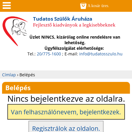
Jump to navigation
A kosár üres.
Men
Tudatos Szülők Áruháza
Fejlesztő kiadványok a legkisebbeknek
ü
Üzlet NINCS, kizárólag online rendelésre van
lehetőség.
Ügyfélszolgálat elérhetősége:
Tel.:
20/775-1600
; E-mail:
info@tudatosszulo.hu
Címlap
›
Belépés
Jelenlegi
Belépés
hely
Nincs bejelentkezve az oldalra.
Van felhasználónevem, bejelentkezek.
Regisztrálok az oldalon.