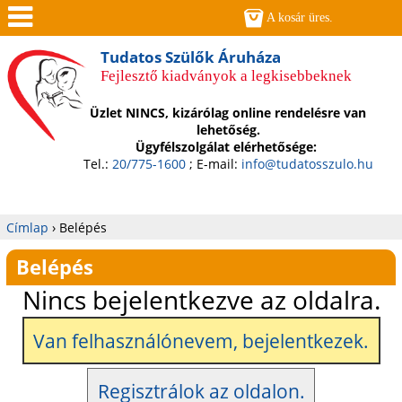
Jump to navigation
A kosár üres.
Men
Tudatos Szülők Áruháza
Fejlesztő kiadványok a legkisebbeknek
ü
Üzlet NINCS, kizárólag online rendelésre van
lehetőség.
Ügyfélszolgálat elérhetősége:
Tel.:
20/775-1600
; E-mail:
info@tudatosszulo.hu
Címlap
›
Belépés
Jelenlegi
Belépés
hely
Nincs bejelentkezve az oldalra.
Van felhasználónevem, bejelentkezek.
Regisztrálok az oldalon.