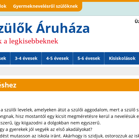
Jump to navigation
dok
Gyermeknevelésről szülőknek
Üz
zülők Áruháza
k a legkisebbeknek
sek
3-4 évesek
4-5 évesek
5-6 évesek
Kisiskolások
éshez
ülői levelek, amelyeken átüt a szülői aggodalom, mert a szülő szer
ongnak, hisz mostantól egy kicsit megméretésre kerül a nevelésük
újszerű, így kiigazodni a dolgokban nem egyszerű.
y a gyerekek jól vegyék az első akadályokat?
edést mutasson az iskola iránt. Akárhogy is szidjuk, ostorozzuk az 