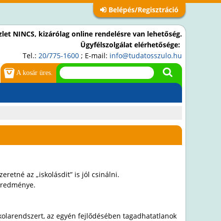
Belépés/Regisztráció
let NINCS, kizárólag online rendelésre van lehetőség.
Ügyfélszolgálat elérhetősége:
Tel.:
20/775-1600
; E-mail:
info@tudatosszulo.hu
A kosár üres.
etné az „iskolásdit” is jól csinálni.
 eredménye.
iskolarendszert, az egyén fejlődésében tagadhatatlanok