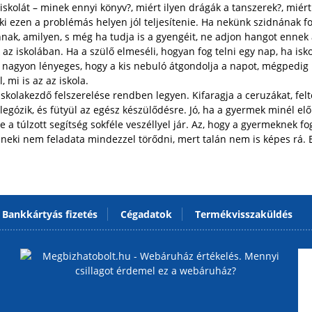
az iskolát – minek ennyi könyv?, miért ilyen drágák a tanszerek?, mi
i ezen a problémás helyen jól teljesítenie. Ha nekünk szidnának 
annak, amilyen, s még ha tudja is a gyengéit, ne adjon hangot ennek 
lük az iskolában. Ha a szülő elmeséli, hogyan fog telni egy nap, ha 
la, nagyon lényeges, hogy a kis nebuló átgondolja a napot, mégpedi
 mi is az az iskola.
kolakezdő felszerelése rendben legyen. Kifaragja a ceruzákat, feltöl
legózik, és fütyül az egész készülődésre. Jó, ha a gyermek minél el
a túlzott segítség sokféle veszéllyel jár. Az, hogy a gyermeknek fog
, neki nem feladata mindezzel törődni, mert talán nem is képes rá.
Bankkártyás fizetés
Cégadatok
Termékvisszaküldés