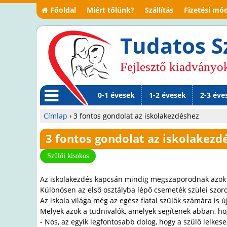
Főoldal
Miért tőlünk?
Szállítás
Fizetési mó
Tudatos S
Fejlesztő kiadványo
0-1 évesek
1-2 évesek
2-3 éve
M
Címlap
›
3 fontos gondolat az iskolakezdéshez
en
Jelenlegi
3 fontos gondolat az iskolakezd
ü
hely
Szülői kisokos
Az iskolakezdés kapcsán mindig megszaporodnak azok a sz
Különösen az első osztályba lépő csemeték szülei szor
Az iskola világa még az egész fiatal szülők számára is 
Melyek azok a tudnivalók, amelyek segítenek abban, hog
- Nos, az egyik legfontosabb dolog, hogy a szülő lelkes