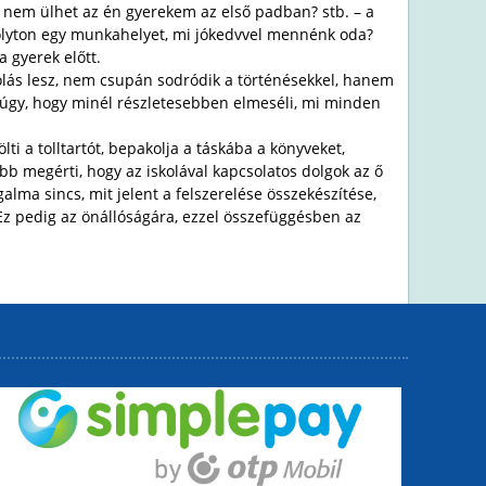
ért nem ülhet az én gyerekem az első padban? stb. – a
folyton egy munkahelyet, mi jókedvvel mennénk oda?
a gyerek előtt.
iskolás lesz, nem csupán sodródik a történésekkel, hanem
g úgy, hogy minél részletesebben elmeséli, mi minden
ti a tolltartót, bepakolja a táskába a könyveket,
őbb megérti, hogy az iskolával kapcsolatos dolgok az ő
alma sincs, mit jelent a felszerelése összekészítése,
 Ez pedig az önállóságára, ezzel összefüggésben az