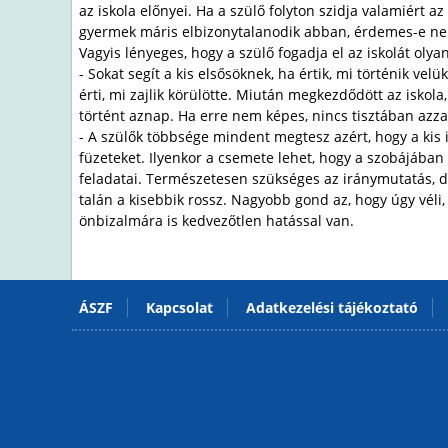
az iskola előnyei. Ha a szülő folyton szidja valamiért 
gyermek máris elbizonytalanodik abban, érdemes-e nek
Vagyis lényeges, hogy a szülő fogadja el az iskolát oly
- Sokat segít a kis elsősöknek, ha értik, mi történik ve
érti, mi zajlik körülötte. Miután megkezdődött az isko
történt aznap. Ha erre nem képes, nincs tisztában azzal,
- A szülők többsége mindent megtesz azért, hogy a kis is
füzeteket. Ilyenkor a csemete lehet, hogy a szobájában 
feladatai. Természetesen szükséges az iránymutatás, de 
talán a kisebbik rossz. Nagyobb gond az, hogy úgy véli
önbizalmára is kedvezőtlen hatással van.
ÁSZF
Kapcsolat
Adatkezelési tájékoztató