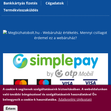
Bankkártyás fizetés
Cégadatok
Termékvisszaküldés
A cookie-k segítenek szolgáltatásaink biztosításában. A weboldalunkon
való további böngészéssel és szolgáltatásaink használatával Ön
beleegyezik a cookie-k használatába.
Adatkezelési tájékoztató
Értem
Árukereső, a hiteles vásárlási kalauz