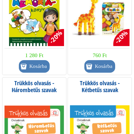
-20%
-20%
1 280 Ft
760 Ft
Trükkös olvasás -
Trükkös olvasás -
Hárombetűs szavak
Kétbetűs szavak