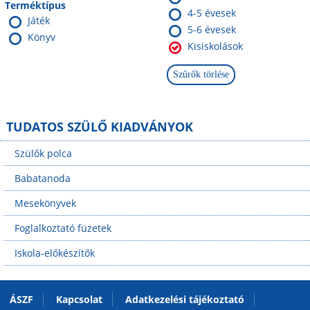
Terméktípus
4-5 évesek
Játék
5-6 évesek
Könyv
Kisiskolások
TUDATOS SZÜLŐ KIADVÁNYOK
Szülők polca
Babatanoda
Mesekönyvek
Foglalkoztató füzetek
Iskola-előkészítők
ÁSZF
Kapcsolat
Adatkezelési tájékoztató