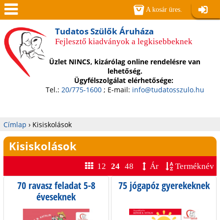
Jump to navigation
A kosár üres.
Belépé
Men
Tudatos Szülők Áruháza
Fejlesztő kiadványok a legkisebbeknek
ü
Üzlet NINCS, kizárólag online rendelésre van
lehetőség.
Ügyfélszolgálat elérhetősége:
Tel.:
20/775-1600
; E-mail:
info@tudatosszulo.hu
Címlap
›
Kisiskolások
Jelenlegi
Kisiskolások
hely
12
24
48
Ár
Terméknév
70 ravasz feladat 5-8
75 jógapóz gyerekeknek
éveseknek