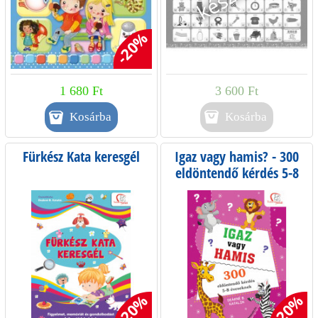
-20%
1 680 Ft
3 600 Ft
Kosárba
Fürkész Kata keresgél
Igaz vagy hamis? - 300
eldöntendő kérdés 5-8
éveseknek
-20%
-20%