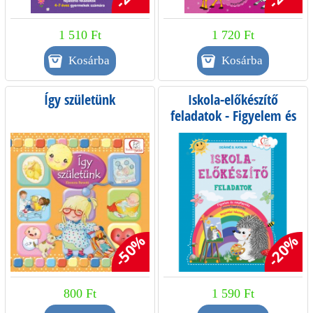
1 510 Ft
1 720 Ft
Így születünk
Iskola-előkészítő
feladatok - Figyelem és
megfigyelés
-50%
-20%
800 Ft
1 590 Ft