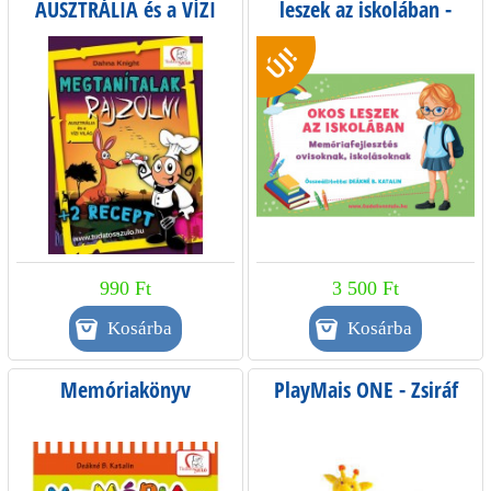
AUSZTRÁLIA és a VÍZI
leszek az iskolában -
VILÁG
Memóriafejlesztés
ÚJ!
óvodában, iskolában
990 Ft
3 500 Ft
Memóriakönyv
PlayMais ONE - Zsiráf