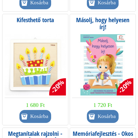
Kifesthető torta
Másolj, hogy helyesen
írj!
-20%
-20%
1 680 Ft
1 720 Ft
Megtanítalak rajzolni -
Memóriafejlesztés - Okos