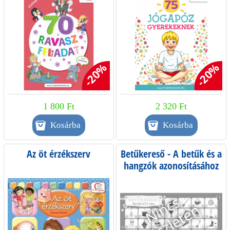
-20%
-20%
1 800 Ft
2 320 Ft
Az öt érzékszerv
Betűkereső - A betűk és a
hangzók azonosításához