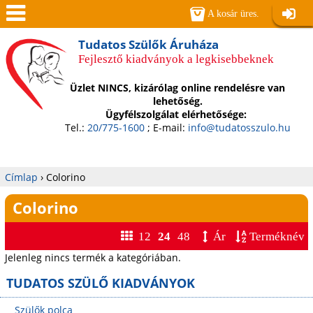
Jump to navigation
A kosár üres.
Belépé
Men
Tudatos Szülők Áruháza
Fejlesztő kiadványok a legkisebbeknek
ü
Üzlet NINCS, kizárólag online rendelésre van
lehetőség.
Ügyfélszolgálat elérhetősége:
Tel.:
20/775-1600
; E-mail:
info@tudatosszulo.hu
Címlap
›
Colorino
Jelenlegi
Colorino
hely
12
24
48
Ár
Terméknév
Jelenleg nincs termék a kategóriában.
TUDATOS SZÜLŐ KIADVÁNYOK
Szülők polca