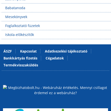
Babatanoda
Mesekönyvek
Foglalkoztató füzetek
Iskola-előkészítők
ÁSZF
Kapcsolat
Adatkezelési tájékoztató
Bankkártyás fizetés
Cégadatok
Termékvisszaküldés