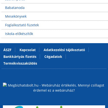
Babatanoda
Mesekönyvek
Foglalkoztató füzetek
Iskola-előkészítők
ÁSZF
Kapcsolat
Adatkezelési tájékoztató
Bankkártyás fizetés
Cégadatok
Termékvisszaküldés