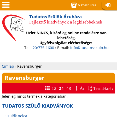
Jump to navigation
A kosár üres.
Belépé
Men
Tudatos Szülők Áruháza
Fejlesztő kiadványok a legkisebbeknek
ü
Üzlet NINCS, kizárólag online rendelésre van
lehetőség.
Ügyfélszolgálat elérhetősége:
Tel.:
20/775-1600
; E-mail:
info@tudatosszulo.hu
Címlap
›
Ravensburger
Jelenlegi
Ravensburger
hely
12
24
48
Ár
Terméknév
Jelenleg nincs termék a kategóriában.
TUDATOS SZÜLŐ KIADVÁNYOK
Szülők polca