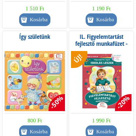
1 510 Ft
1 190 Ft
Így születünk
IL. Figyelemtartást
fejlesztő munkafüzet -
Iskola-előkészítés
ÚJ!
szeptembertől májusig -
0. osztály
-50%
-20%
800 Ft
1 990 Ft