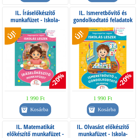
IL. Íráselőkészítő
IL. Ismeretbővítő és
munkafüzet - Iskola-
gondolkodtató feladatok
előkészítés
- Iskola-előkészítés
ÚJ!
ÚJ!
szeptembertől májusig -
szeptembertől májusig -
0. osztály
0. osztály
-20%
-20%
1 990 Ft
1 990 Ft
IL. Matematikát
IL. Olvasást előkészítő
előkészítő munkafüzet -
munkafüzet - Iskola-