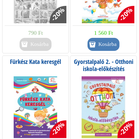
-20%
-20%
790 Ft
1 560 Ft
Kosárba
Fürkész Kata keresgél
Gyorstalpaló 2. - Otthoni
iskola-előkészítés
-20%
-20%