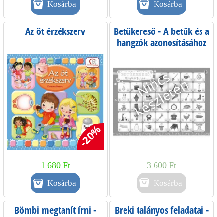
Az öt érzékszerv
Betűkereső - A betűk és a
hangzók azonosításához
-20%
1 680 Ft
3 600 Ft
Kosárba
Bömbi megtanít írni -
Breki talányos feladatai -