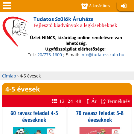
Jump to navigation
A kosár üres.
Belépé
Men
Tudatos Szülők Áruháza
Fejlesztő kiadványok a legkisebbeknek
ü
Üzlet NINCS, kizárólag online rendelésre van
lehetőség.
Ügyfélszolgálat elérhetősége:
Tel.:
20/775-1600
; E-mail:
info@tudatosszulo.hu
Címlap
›
4-5 évesek
Jelenlegi
4-5 évesek
hely
12
24
48
Ár
Terméknév
60 ravasz feladat 4-5
70 ravasz feladat 5-8
O
éveseknek
éveseknek
l