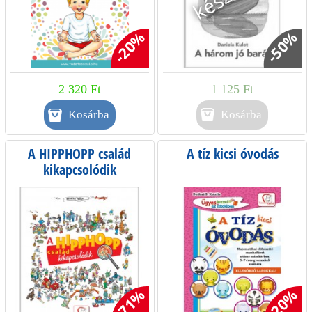
-20%
-50%
2 320 Ft
1 125 Ft
Kosárba
A HIPPHOPP család
A tíz kicsi óvodás
kikapcsolódik
-71%
-20%