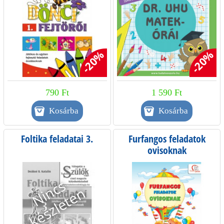
-20%
-20%
790 Ft
1 590 Ft
Foltika feladatai 3.
Furfangos feladatok
ovisoknak