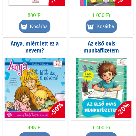
800 Ft
1 030 Ft
Anya, miért lett ez a
Az első ovis
nevem?
munkafüzetem
-50%
-20%
495 Ft
1 400 Ft