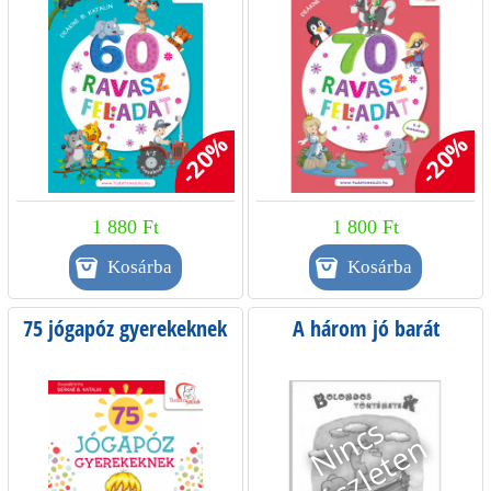
d
a
l
-20%
-20%
a
k
1 880 Ft
1 800 Ft
75 jógapóz gyerekeknek
A három jó barát