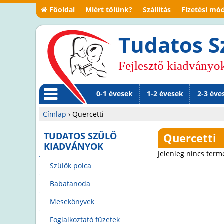
Főoldal
Miért tőlünk?
Szállítás
Fizetési mó
Tudatos S
Fejlesztő kiadványo
0-1 évesek
1-2 évesek
2-3 éve
M
Címlap
›
Quercetti
en
Jelenlegi
TUDATOS SZÜLŐ
Quercetti
KIADVÁNYOK
ü
hely
Jelenleg nincs term
Szülők polca
Babatanoda
Mesekönyvek
Foglalkoztató füzetek