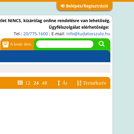
Belépés/Regisztráció
let NINCS, kizárólag online rendelésre van lehetőség.
Ügyfélszolgálat elérhetősége:
Tel.:
20/775-1600
; E-mail:
info@tudatosszulo.hu
A kosár üres.
12
24
48
Ár
Terméknév