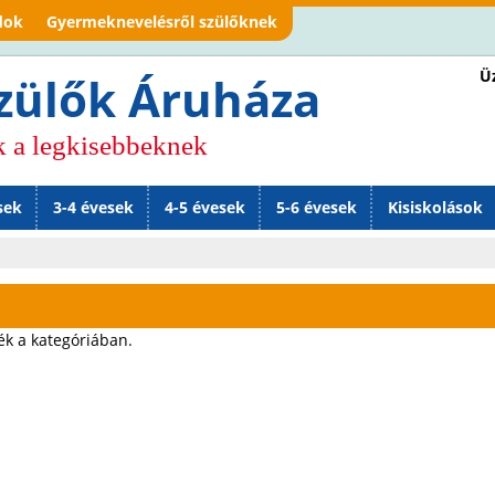
Jump to navigation
dok
Gyermeknevelésről szülőknek
Üz
zülők Áruháza
k a legkisebbeknek
sek
3-4 évesek
4-5 évesek
5-6 évesek
Kisiskolások
ék a kategóriában.