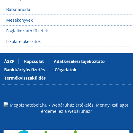
Babatanoda
Mesekönyvek
Foglalkoztató füzetek
Iskola-előkészítők
ÁSZF
Kapcsolat
Adatkezelési tájékoztató
Bankkártyás fizetés
Cégadatok
Termékvisszaküldés