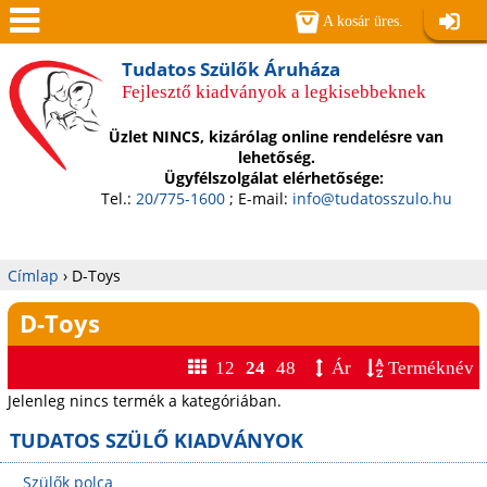
Jump to navigation
A kosár üres.
Belépé
Men
Tudatos Szülők Áruháza
Fejlesztő kiadványok a legkisebbeknek
ü
Üzlet NINCS, kizárólag online rendelésre van
lehetőség.
Ügyfélszolgálat elérhetősége:
Tel.:
20/775-1600
; E-mail:
info@tudatosszulo.hu
Címlap
›
D-Toys
Jelenlegi
D-Toys
hely
12
24
48
Ár
Terméknév
Jelenleg nincs termék a kategóriában.
TUDATOS SZÜLŐ KIADVÁNYOK
Szülők polca