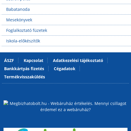
Babatanoda
Mesekönyvek
Foglalkoztató füzetek
Iskola-előkészítők
ÁSZF
Kapcsolat
Adatkezelési tájékoztató
Bankkártyás fizetés
Cégadatok
Termékvisszaküldés