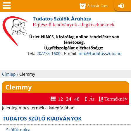
Jump to navigation
A kosár üres.
Belépé
Men
Tudatos Szülők Áruháza
Fejlesztő kiadványok a legkisebbeknek
ü
Üzlet NINCS, kizárólag online rendelésre van
lehetőség.
Ügyfélszolgálat elérhetősége:
Tel.:
20/775-1600
; E-mail:
info@tudatosszulo.hu
Címlap
›
Clemmy
Jelenlegi
Clemmy
hely
12
24
48
Ár
Terméknév
Jelenleg nincs termék a kategóriában.
TUDATOS SZÜLŐ KIADVÁNYOK
Szülők polca