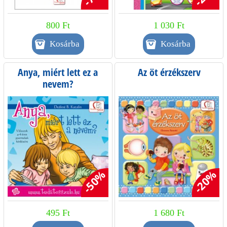
800 Ft
1 030 Ft
Anya, miért lett ez a
Az öt érzékszerv
nevem?
-50%
-20%
495 Ft
1 680 Ft