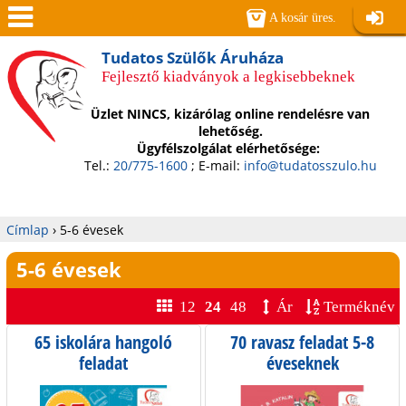
Jump to navigation
A kosár üres.
Belépé
Men
Tudatos Szülők Áruháza
Fejlesztő kiadványok a legkisebbeknek
ü
Üzlet NINCS, kizárólag online rendelésre van
lehetőség.
Ügyfélszolgálat elérhetősége:
Tel.:
20/775-1600
; E-mail:
info@tudatosszulo.hu
Címlap
›
5-6 évesek
Jelenlegi
5-6 évesek
hely
12
24
48
Ár
Terméknév
65 iskolára hangoló
70 ravasz feladat 5-8
O
feladat
éveseknek
l