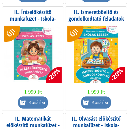
IL. Íráselőkészítő
IL. Ismeretbővítő és
munkafüzet - Iskola-
gondolkodtató feladatok
előkészítés
- Iskola-előkészítés
ÚJ!
ÚJ!
szeptembertől májusig -
szeptembertől májusig -
0. osztály
0. osztály
-20%
-20%
1 990 Ft
1 990 Ft
IL. Matematikát
IL. Olvasást előkészítő
előkészítő munkafüzet -
munkafüzet - Iskola-