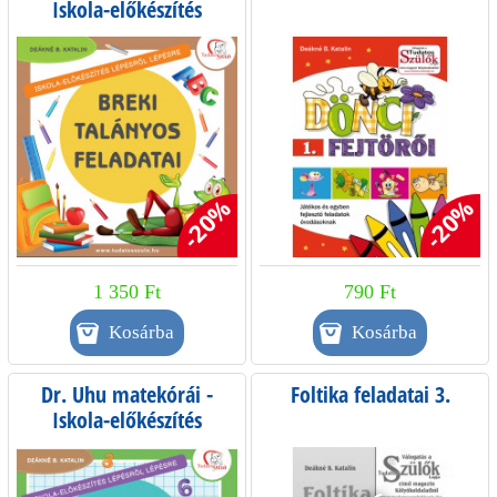
Iskola-előkészítés
lépésről lépésre
-20%
-20%
1 350 Ft
790 Ft
Dr. Uhu matekórái -
Foltika feladatai 3.
Iskola-előkészítés
lépésről lépésre