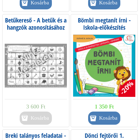
Betűkereső - A betűk és a
Bömbi megtanít írni -
hangzók azonosításához
Iskola-előkészítés
lépésről lépésre
-20%
3 600 Ft
1 350 Ft
Kosárba
Breki talányos feladatai -
Dönci fejtörői 1.