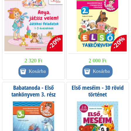
-20%
-20%
2 320 Ft
2 000 Ft
Babatanoda - Első
Első meséim - 30 rövid
tankönyvem 3. rész
történet
beszédindításhoz, helyes
hangzóejtéshez