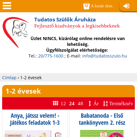
Jump to navigation
A kosár üres.
Belépé
Men
Tudatos Szülők Áruháza
Fejlesztő kiadványok a legkisebbeknek
ü
Üzlet NINCS, kizárólag online rendelésre van
lehetőség.
Ügyfélszolgálat elérhetősége:
Tel.:
20/775-1600
; E-mail:
info@tudatosszulo.hu
Címlap
›
1-2 évesek
Jelenlegi
1-2 évesek
hely
12
24
48
Ár
Terméknév
Anya, játssz velem! -
Babatanoda - Első
Játékos feladatok 1-3
tankönyvem 2. rész
éveseknek