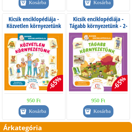
Kicsik enciklopédiája -
Kicsik enciklopédiája -
Közvetlen környezetünk
Tágabb környezetünk - 2-
5 éves gyermekeknek
-65%
-65%
950 Ft
950 Ft
Árkategória