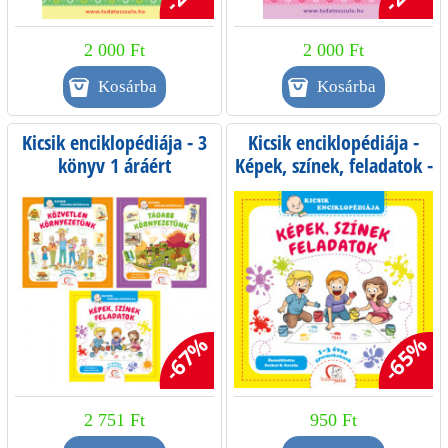
2 000 Ft
2 000 Ft
Kicsik enciklopédiája - 3
Kicsik enciklopédiája -
könyv 1 áráért
Képek, színek, feladatok -
1-3 éves gyermekeknek
-67%
-65%
2 751 Ft
950 Ft