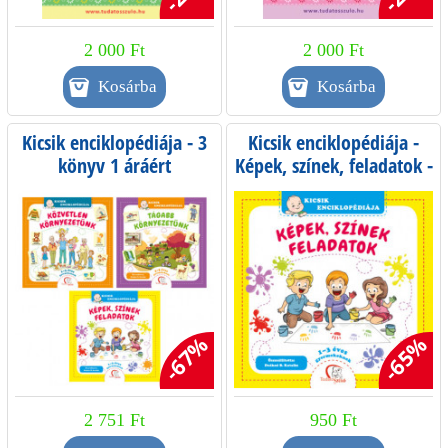
2 000 Ft
2 000 Ft
Kicsik enciklopédiája - 3
Kicsik enciklopédiája -
könyv 1 áráért
Képek, színek, feladatok -
1-3 éves gyermekeknek
-67%
-65%
2 751 Ft
950 Ft