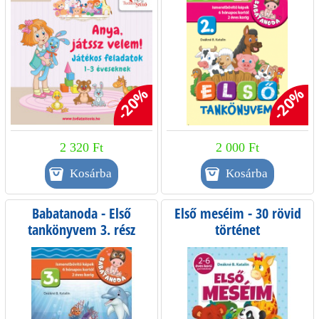
-20%
-20%
2 320 Ft
2 000 Ft
Babatanoda - Első
Első meséim - 30 rövid
tankönyvem 3. rész
történet
beszédindításhoz, helyes
hangzóejtéshez