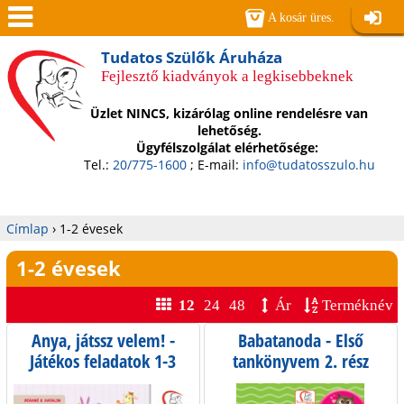
Jump to navigation
A kosár üres.
Belépé
Men
Tudatos Szülők Áruháza
Fejlesztő kiadványok a legkisebbeknek
ü
Üzlet NINCS, kizárólag online rendelésre van
lehetőség.
Ügyfélszolgálat elérhetősége:
Tel.:
20/775-1600
; E-mail:
info@tudatosszulo.hu
Címlap
›
1-2 évesek
Jelenlegi
1-2 évesek
hely
12
24
48
Ár
Terméknév
Anya, játssz velem! -
Babatanoda - Első
Játékos feladatok 1-3
tankönyvem 2. rész
éveseknek