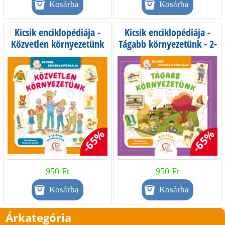
Kicsik enciklopédiája -
Kicsik enciklopédiája -
Közvetlen környezetünk
Tágabb környezetünk - 2-
5 éves gyermekeknek
-65%
-65%
950 Ft
950 Ft
Árkategória