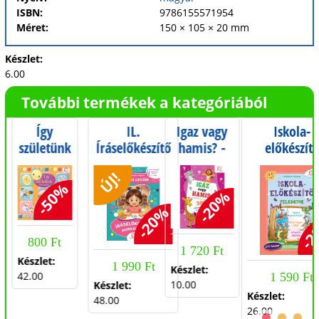
ISBN:
9786155571954
Méret:
150 × 105 × 20 mm
Készlet:
6.00
További termékek a kategóriából
Így
IL.
Igaz vagy
Iskola-
születünk
Íráselőkészítő
hamis? -
előkészítő
munkafüzet -
300
feladatok 
ÚJ!
Iskola-
eldöntendő
Logikus
-50%
előkészítés
kérdés 5-8
gondolkodá
-20%
-20%
szeptembertől
éveseknek
összefüggésl
-2
májusig - 0.
800 Ft
osztály
1 720 Ft
Készlet:
1 990 Ft
Készlet:
42.00
1 590 Ft
10.00
Készlet:
Készlet:
48.00
26.00