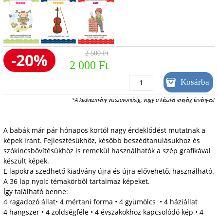
-20%
2 500 Ft
2 000 Ft
*A kedvezmény visszavonásig, vagy a készlet erejéig érvényes!
A babák már pár hónapos kortól nagy érdeklődést mutatnak a
képek iránt. Fejlesztésükhöz, később beszédtanulásukhoz és
szókincsbővítésükhöz is remekül használhatók a szép grafikával
készült képek.
E lapokra szedhető kiadvány újra és újra elővehető, használható.
A 36 lap nyolc témakörből tartalmaz képeket.
Így található benne:
4 ragadozó állat• 4 mértani forma • 4 gyümölcs • 4 háziállat
4 hangszer • 4 zöldségféle • 4 évszakokhoz kapcsolódó kép • 4