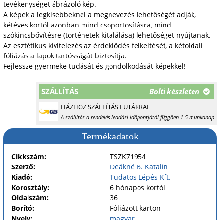
tevékenységet ábrázoló kép.
A képek a legkisebbeknél a megnevezés lehetőségét adják,
kétéves kortól azonban mind csoportosításra, mind
szókincsbővítésre (történetek kitalálása) lehetőséget nyújtanak.
Az esztétikus kivitelezés az érdeklődés felkeltését, a kétoldali
fóliázás a lapok tartósságát biztosítja.
Fejlessze gyermeke tudását és gondolkodását képekkel!
SZÁLLÍTÁS
Bolti készleten
HÁZHOZ SZÁLLÍTÁS FUTÁRRAL
A szállítás a rendelés leadási időpontjától függően 1-5 munkanap
Termékadatok
Cikkszám:
TSZK71954
Szerző:
Deákné B. Katalin
Kiadó:
Tudatos Lépés Kft.
Korosztály:
6 hónapos kortól
Oldalszám:
36
Borító:
Fóliázott karton
Nyelv:
magyar