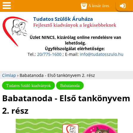
Jump to navigation
A kosár üres.
Belépé
Men
Tudatos Szülők Áruháza
Fejlesztő kiadványok a legkisebbeknek
ü
Üzlet NINCS, kizárólag online rendelésre van
lehetőség.
Ügyfélszolgálat elérhetősége:
Tel.:
20/775-1600
; E-mail:
info@tudatosszulo.hu
Címlap
›
Babatanoda - Első tankönyvem 2. rész
Jelenlegi
Tudatos Szülő kiadványok
Babatanoda
Babatanoda - Első tankönyvem
hely
2. rész