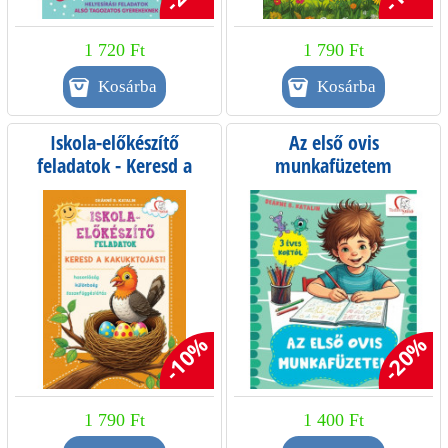
1 720 Ft
1 790 Ft
Iskola-előkészítő
Az első ovis
feladatok - Keresd a
munkafüzetem
kakukktojást!
-10%
-20%
1 790 Ft
1 400 Ft