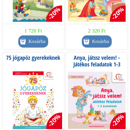
-20%
-20%
1 720 Ft
2 320 Ft
75 jógapóz gyerekeknek
Anya, játssz velem! -
Játékos feladatok 1-3
éveseknek
-20%
-20%