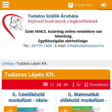
Jump to navigation
A kosár üres.
Belépé
Men
Tudatos Szülők Áruháza
Fejlesztő kiadványok a legkisebbeknek
ü
Üzlet NINCS, kizárólag online rendelésre van
lehetőség.
Ügyfélszolgálat elérhetősége:
Tel.:
20/775-1600
; E-mail:
info@tudatosszulo.hu
Címlap
›
Tudatos Lépés Kft.
Jelenlegi
Tudatos Lépés Kft.
hely
12
24
48
Ár
Terméknév
IL. Íráselőkészítő
IL. Matematikát
O
munkafüzet - Iskola-
előkészítő munkafüzet -
előkészítés
Iskola-előkészítés
l
szeptembertől májusig -
szeptembertől májusig -