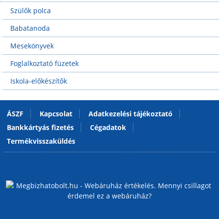
Szülők polca
Babatanoda
Mesekönyvek
Foglalkoztató füzetek
Iskola-előkészítők
ÁSZF
Kapcsolat
Adatkezelési tájékoztató
Bankkártyás fizetés
Cégadatok
Termékvisszaküldés