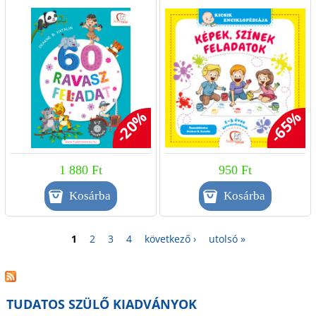
1-3 éves gyermekeknek
-20%
-65%
1 880 Ft
950 Ft
1
2
3
4
következő ›
utolsó »
TUDATOS SZÜLŐ KIADVÁNYOK