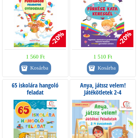
-20%
-20%
1 560 Ft
1 510 Ft
65 iskolára hangoló
Anya, játssz velem!
feladat
Játékötletek 2-4
éveseknek