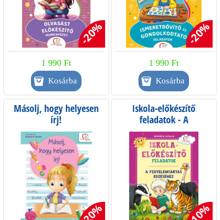
-20%
-20%
1 990 Ft
1 990 Ft
Másolj, hogy helyesen
Iskola-előkészítő
írj!
feladatok - A
figyelemtartás edzéséhez
-20%
-10%