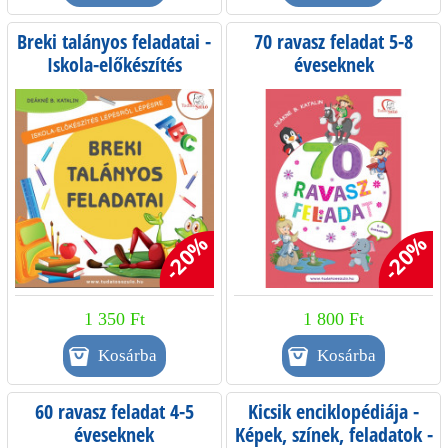
Breki talányos feladatai -
70 ravasz feladat 5-8
Iskola-előkészítés
éveseknek
lépésről lépésre
-20%
-20%
1 350 Ft
1 800 Ft
60 ravasz feladat 4-5
Kicsik enciklopédiája -
éveseknek
Képek, színek, feladatok -