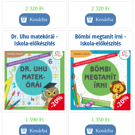
2 320 Ft
2 320 Ft
Dr. Uhu matekórái -
Bömbi megtanít írni -
Iskola-előkészítés
Iskola-előkészítés
lépésről lépésre
lépésről lépésre
-20%
-20%
1 590 Ft
1 350 Ft