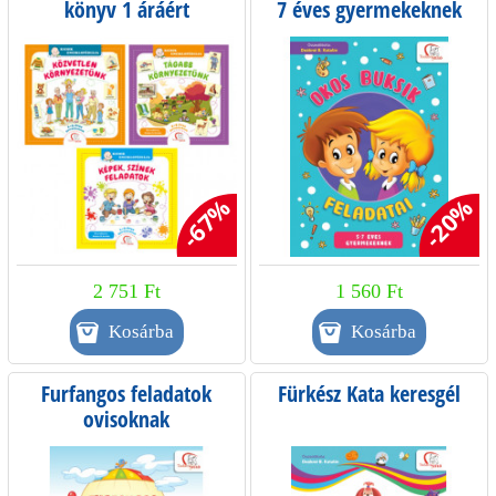
könyv 1 áráért
7 éves gyermekeknek
-67%
-20%
2 751 Ft
1 560 Ft
Furfangos feladatok
Fürkész Kata keresgél
ovisoknak