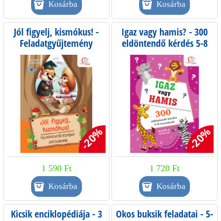
Jól figyelj, kismókus! -
Igaz vagy hamis? - 300
Feladatgyűjtemény
eldöntendő kérdés 5-8
ovisoknak
éveseknek
-20%
-20%
1 590 Ft
1 720 Ft
Kicsik enciklopédiája - 3
Okos buksik feladatai - 5-