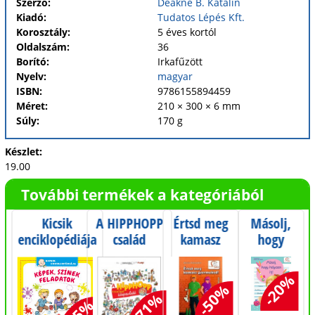
Szerző:
Deákné B. Katalin
Kiadó:
Tudatos Lépés Kft.
Korosztály:
5 éves kortól
Oldalszám:
36
Borító:
Irkafűzött
Nyelv:
magyar
ISBN:
9786155894459
Méret:
210 × 300 × 6 mm
Súly:
170 g
Készlet:
19.00
További termékek a kategóriából
Kicsik
A HIPPHOPP
Értsd meg
Másolj,
enciklopédiája
család
kamasz
hogy
- Képek,
kikapcsolódik
gyermeked!
helyesen
színek,
írj!
-20%
feladatok - 1-3
-50%
-71%
éves