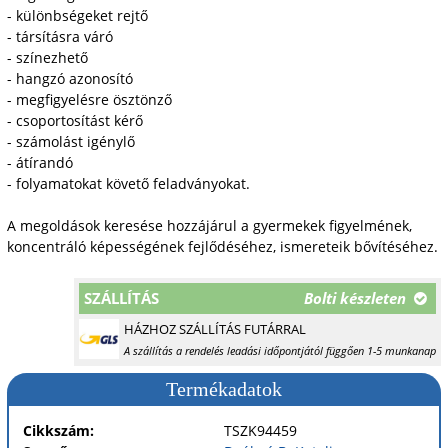
- különbségeket rejtő
- társításra váró
- színezhető
- hangzó azonosító
- megfigyelésre ösztönző
- csoportosítást kérő
- számolást igénylő
- átírandó
- folyamatokat követő feladványokat.
A megoldások keresése hozzájárul a gyermekek figyelmének,
koncentráló képességének fejlődéséhez, ismereteik bővítéséhez.
SZÁLLÍTÁS
Bolti készleten
HÁZHOZ SZÁLLÍTÁS FUTÁRRAL
A szállítás a rendelés leadási időpontjától függően 1-5 munkanap
Termékadatok
Cikkszám:
TSZK94459