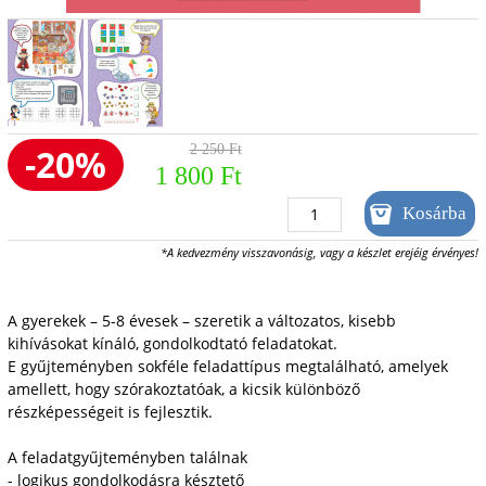
-20%
2 250 Ft
1 800 Ft
*A kedvezmény visszavonásig, vagy a készlet erejéig érvényes!
A gyerekek – 5-8 évesek – szeretik a változatos, kisebb
kihívásokat kínáló, gondolkodtató feladatokat.
E gyűjteményben sokféle feladattípus megtalálható, amelyek
amellett, hogy szórakoztatóak, a kicsik különböző
részképességeit is fejlesztik.
A feladatgyűjteményben találnak
- logikus gondolkodásra késztető