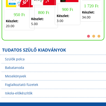
-65%
gyermekeknek
1 720 Ft
900 Ft
Készlet:
800 Ft
950 Ft
Készlet:
34.00
Készlet:
3.00
Készlet:
5.00
20.00
TUDATOS SZÜLŐ KIADVÁNYOK
Szülők polca
Babatanoda
Mesekönyvek
Foglalkoztató füzetek
Iskola-előkészítők