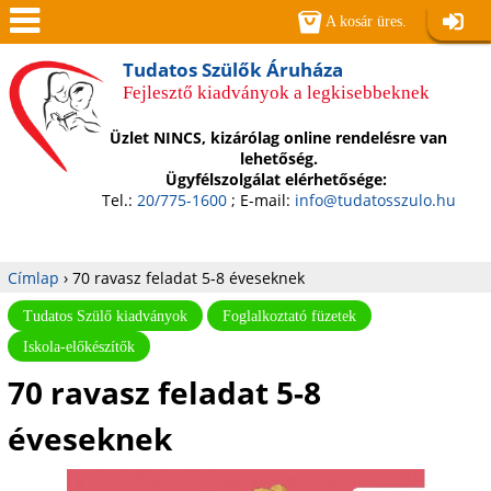
Jump to navigation
A kosár üres.
Belépé
Men
Tudatos Szülők Áruháza
Fejlesztő kiadványok a legkisebbeknek
ü
Üzlet NINCS, kizárólag online rendelésre van
lehetőség.
Ügyfélszolgálat elérhetősége:
Tel.:
20/775-1600
; E-mail:
info@tudatosszulo.hu
Címlap
›
70 ravasz feladat 5-8 éveseknek
Jelenlegi
Tudatos Szülő kiadványok
Foglalkoztató füzetek
Iskola-előkészítők
hely
70 ravasz feladat 5-8
éveseknek