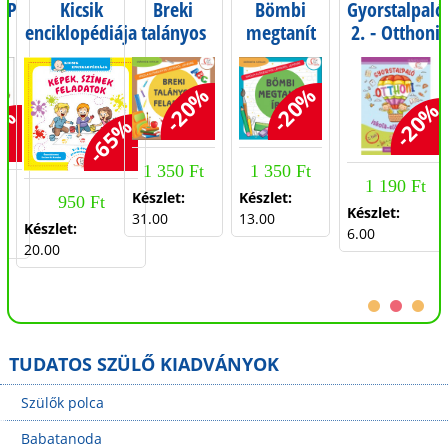
PP
Kicsik
Breki
Bömbi
Gyorstalpaló
enciklopédiája
talányos
megtanít
2. - Otthoni
dik
- Képek,
feladatai -
írni -
iskola-
színek,
Iskola-
Iskola-
előkészítés
-20%
-20%
feladatok - 1-3
előkészítés
előkészítés
-20%
1%
éves
lépésről
lépésről
-65%
gyermekeknek
lépésre
lépésre
1 350 Ft
1 350 Ft
1 190 Ft
Készlet:
Készlet:
950 Ft
Készlet:
31.00
13.00
Készlet:
6.00
20.00
TUDATOS SZÜLŐ KIADVÁNYOK
Szülők polca
Babatanoda