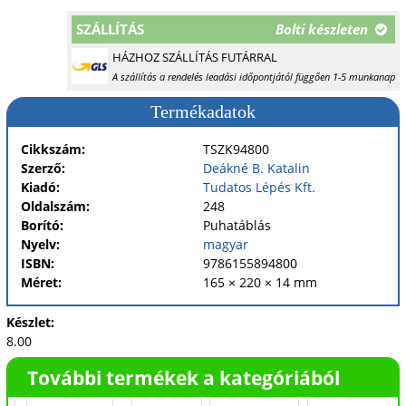
SZÁLLÍTÁS
Bolti készleten
HÁZHOZ SZÁLLÍTÁS FUTÁRRAL
A szállítás a rendelés leadási időpontjától függően 1-5 munkanap
Termékadatok
Cikkszám:
TSZK94800
Szerző:
Deákné B. Katalin
Kiadó:
Tudatos Lépés Kft.
Oldalszám:
248
Borító:
Puhatáblás
Nyelv:
magyar
ISBN:
9786155894800
Méret:
165 × 220 × 14 mm
Készlet:
8.00
További termékek a kategóriából