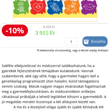
-10%
4 350 Ft
3 915 Ft
*A kedvezmény visszavonásig, vagy a készlet erejéig érvényes!
Sokféle elképzeléssel és módszerrel találkozhatunk, ha a
gyerekek fejlesztésének témájában kutakodunk. Vannak
szakemberek, akik úgy vélik, hogy a gyermeket hagyni kell a
genetikailag programozott úton haladni, külső támogatásra
semmi szükség. Mások nagyon magas elvárásokat fogalmaznak
meg a gyermekfejlesztésben, és módszereikben erőteljes
ráhatással próbálják a lehető legtöbbet kihozni a gyermekből. A
jó megoldás minden bizonnyal a két álláspont között van.
A ma és a közeljövő világa újabb és újabb kihívások elé