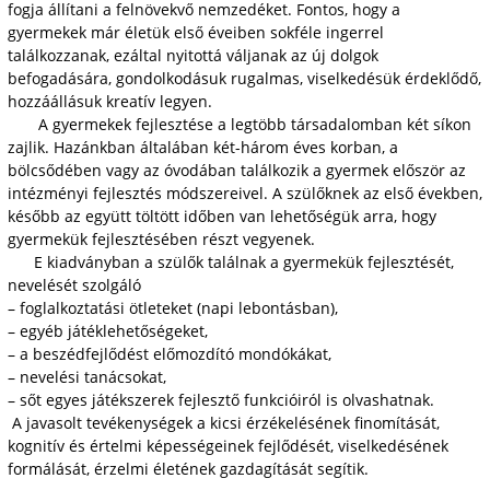
fogja állítani a felnövekvő nemzedéket. Fontos, hogy a
gyermekek már életük első éveiben sokféle ingerrel
találkozzanak, ezáltal nyitottá váljanak az új dolgok
befogadására, gondolkodásuk rugalmas, viselkedésük érdeklődő,
hozzáállásuk kreatív legyen.
A gyermekek fejlesztése a legtöbb társadalomban két síkon
zajlik. Hazánkban általában két-három éves korban, a
bölcsődében vagy az óvodában találkozik a gyermek először az
intézményi fejlesztés módszereivel. A szülőknek az első években,
később az együtt töltött időben van lehetőségük arra, hogy
gyermekük fejlesztésében részt vegyenek.
E kiadványban a szülők találnak a gyermekük fejlesztését,
nevelését szolgáló
– foglalkoztatási ötleteket (napi lebontásban),
– egyéb játéklehetőségeket,
– a beszédfejlődést előmozdító mondókákat,
– nevelési tanácsokat,
– sőt egyes játékszerek fejlesztő funkcióiról is olvashatnak.
A javasolt tevékenységek a kicsi érzékelésének finomítását,
kognitív és értelmi képességeinek fejlődését, viselkedésének
formálását, érzelmi életének gazdagítását segítik.