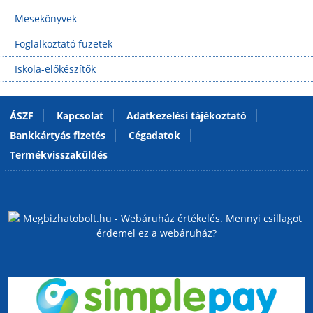
Mesekönyvek
Foglalkoztató füzetek
Iskola-előkészítők
ÁSZF
Kapcsolat
Adatkezelési tájékoztató
Bankkártyás fizetés
Cégadatok
Termékvisszaküldés