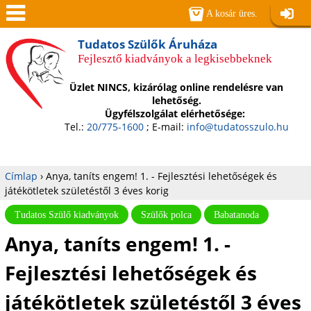
Jump to navigation
A kosár üres.
Belépé
Men
Tudatos Szülők Áruháza
Fejlesztő kiadványok a legkisebbeknek
ü
Üzlet NINCS, kizárólag online rendelésre van
lehetőség.
Ügyfélszolgálat elérhetősége:
Tel.:
20/775-1600
; E-mail:
info@tudatosszulo.hu
Címlap
›
Anya, taníts engem! 1. - Fejlesztési lehetőségek és
játékötletek születéstől 3 éves korig
Jelenlegi
Tudatos Szülő kiadványok
Szülők polca
Babatanoda
hely
Anya, taníts engem! 1. -
Fejlesztési lehetőségek és
játékötletek születéstől 3 éves