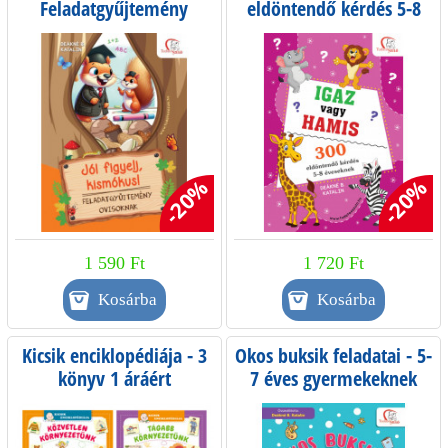
Feladatgyűjtemény
eldöntendő kérdés 5-8
ovisoknak
éveseknek
-20%
-20%
1 590 Ft
1 720 Ft
Kicsik enciklopédiája - 3
Okos buksik feladatai - 5-
könyv 1 áráért
7 éves gyermekeknek