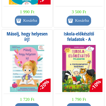
1 990 Ft
3 500 Ft
Másolj, hogy helyesen
Iskola-előkészítő
írj!
feladatok - A
figyelemtartás edzéséhez
-20%
-10%
1 720 Ft
1 790 Ft