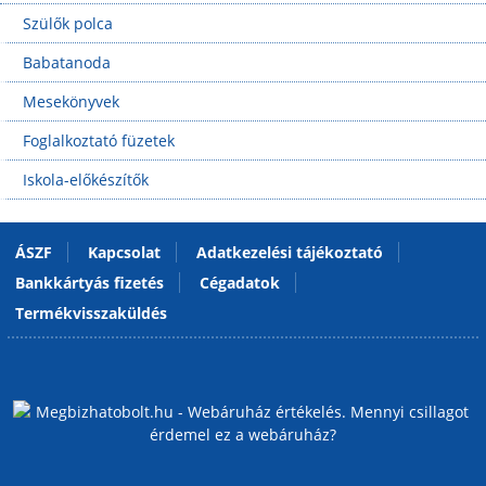
Szülők polca
Babatanoda
Mesekönyvek
Foglalkoztató füzetek
Iskola-előkészítők
ÁSZF
Kapcsolat
Adatkezelési tájékoztató
Bankkártyás fizetés
Cégadatok
Termékvisszaküldés