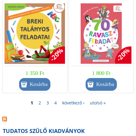
lépésről lépésre
-20%
-20%
1 350 Ft
1 800 Ft
1
2
3
4
következő ›
utolsó »
TUDATOS SZÜLŐ KIADVÁNYOK