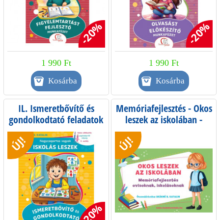
-20%
-20%
1 990 Ft
1 990 Ft
IL. Ismeretbővítő és
Memóriafejlesztés - Okos
gondolkodtató feladatok
leszek az iskolában -
- Iskola-előkészítés
Memóriafejlesztés
ÚJ!
ÚJ!
szeptembertől májusig -
óvodában, iskolában
0. osztály
-20%