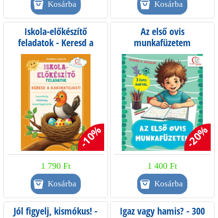
Iskola-előkészítő
Az első ovis
feladatok - Keresd a
munkafüzetem
kakukktojást!
-10%
-20%
1 790 Ft
1 400 Ft
Jól figyelj, kismókus! -
Igaz vagy hamis? - 300