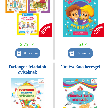
-67%
-20%
2 751 Ft
1 560 Ft
Furfangos feladatok
Fürkész Kata keresgél
ovisoknak