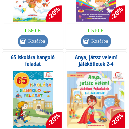
-20%
-20%
1 560 Ft
1 510 Ft
65 iskolára hangoló
Anya, játssz velem!
feladat
Játékötletek 2-4
éveseknek
-20%
-20%