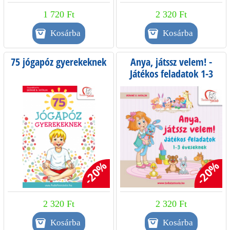
1 720 Ft
2 320 Ft
75 jógapóz gyerekeknek
Anya, játssz velem! -
Játékos feladatok 1-3
éveseknek
-20%
-20%
2 320 Ft
2 320 Ft