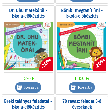
Dr. Uhu matekórái -
Bömbi megtanít írni -
Iskola-előkészítés
Iskola-előkészítés
lépésről lépésre
lépésről lépésre
-20%
-20%
1 590 Ft
1 350 Ft
Breki talányos feladatai -
70 ravasz feladat 5-8
Iskola-előkészítés
éveseknek