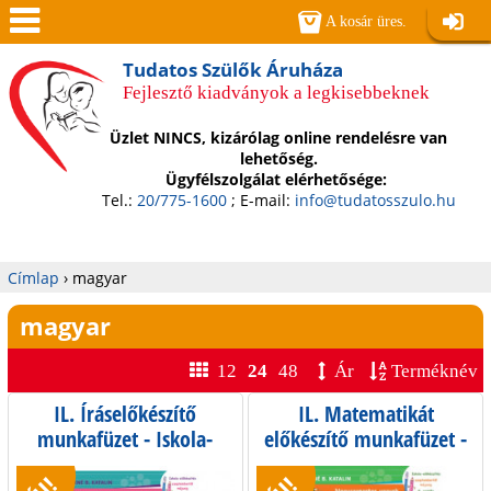
Jump to navigation
A kosár üres.
Belépé
Men
Tudatos Szülők Áruháza
Fejlesztő kiadványok a legkisebbeknek
ü
Üzlet NINCS, kizárólag online rendelésre van
lehetőség.
Ügyfélszolgálat elérhetősége:
Tel.:
20/775-1600
; E-mail:
info@tudatosszulo.hu
Címlap
›
magyar
Jelenlegi
magyar
hely
12
24
48
Ár
Terméknév
IL. Íráselőkészítő
IL. Matematikát
O
munkafüzet - Iskola-
előkészítő munkafüzet -
előkészítés
Iskola-előkészítés
l
szeptembertől májusig -
szeptembertől májusig -