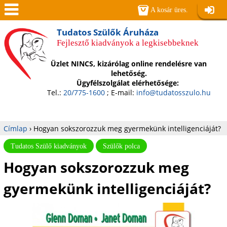
Jump to navigation
A kosár üres.
Belépé
Men
Tudatos Szülők Áruháza
Fejlesztő kiadványok a legkisebbeknek
ü
Üzlet NINCS, kizárólag online rendelésre van
lehetőség.
Ügyfélszolgálat elérhetősége:
Tel.:
20/775-1600
; E-mail:
info@tudatosszulo.hu
Címlap
›
Hogyan sokszorozzuk meg gyermekünk intelligenciáját?
Jelenlegi
Tudatos Szülő kiadványok
Szülők polca
Hogyan sokszorozzuk meg
hely
gyermekünk intelligenciáját?