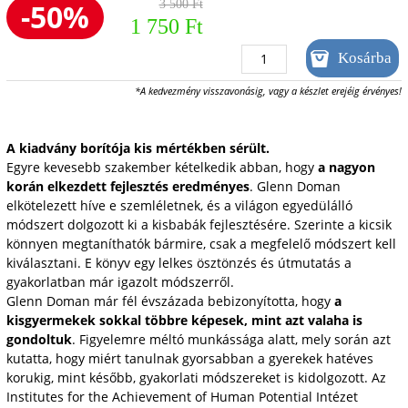
-50%
3 500 Ft
1 750 Ft
*A kedvezmény visszavonásig, vagy a készlet erejéig érvényes!
A kiadvány borítója kis mértékben sérült.
Egyre kevesebb szakember kételkedik abban, hogy
a nagyon
korán elkezdett fejlesztés eredményes
. Glenn Doman
elkötelezett híve e szemléletnek, és a világon egyedülálló
módszert dolgozott ki a kisbabák fejlesztésére. Szerinte a kicsik
könnyen megtaníthatók bármire, csak a megfelelő módszert kell
kiválasztani. E könyv egy lelkes ösztönzés és útmutatás a
gyakorlatban már igazolt módszerről.
Glenn Doman már fél évszázada bebizonyította, hogy
a
kisgyermekek sokkal többre képesek, mint azt valaha is
gondoltuk
. Figyelemre méltó munkássága alatt, mely során azt
kutatta, hogy miért tanulnak gyorsabban a gyerekek hatéves
korukig, mint később, gyakorlati módszereket is kidolgozott. Az
Institutes for the Achievement of Human Potential Intézet