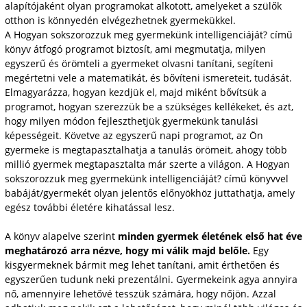
alapítójaként olyan programokat alkotott, amelyeket a szülők
otthon is könnyedén elvégezhetnek gyermekükkel.
A Hogyan sokszorozzuk meg gyermekünk intelligenciáját? című
könyv átfogó programot biztosít, ami megmutatja, milyen
egyszerű és örömteli a gyermeket olvasni tanítani, segíteni
megértetni vele a matematikát, és bővíteni ismereteit, tudását.
Elmagyarázza, hogyan kezdjük el, majd miként bővítsük a
programot, hogyan szerezzük be a szükséges kellékeket, és azt,
hogy milyen módon fejleszthetjük gyermekünk tanulási
képességeit. Követve az egyszerű napi programot, az Ön
gyermeke is megtapasztalhatja a tanulás örömeit, ahogy több
millió gyermek megtapasztalta már szerte a világon. A Hogyan
sokszorozzuk meg gyermekünk intelligenciáját? című könyvvel
babáját/gyermekét olyan jelentős előnyökhöz juttathatja, amely
egész további életére kihatással lesz.
A könyv alapelve szerint
minden gyermek életének első hat éve
meghatározó arra nézve, hogy mi válik majd belőle.
Egy
kisgyermeknek bármit meg lehet tanítani, amit érthetően és
egyszerűen tudunk neki prezentálni. Gyermekeink agya annyira
nő, amennyire lehetővé tesszük számára, hogy nőjön. Azzal