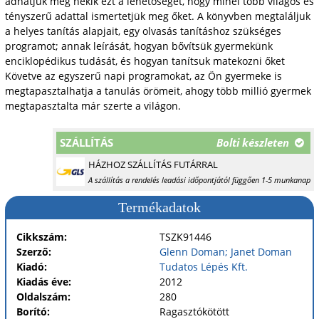
adhatjuk meg nekik ezt a lehetőséget, hogy minél több világos és
tényszerű adattal ismertetjük meg őket. A könyvben megtaláljuk
a helyes tanítás alapjait, egy olvasás tanításhoz szükséges
programot; annak leírását, hogyan bővítsük gyermekünk
enciklopédikus tudását, és hogyan tanítsuk matekozni őket
Követve az egyszerű napi programokat, az Ön gyermeke is
megtapasztalhatja a tanulás örömeit, ahogy több millió gyermek
megtapasztalta már szerte a világon.
SZÁLLÍTÁS
Bolti készleten
HÁZHOZ SZÁLLÍTÁS FUTÁRRAL
A szállítás a rendelés leadási időpontjától függően 1-5 munkanap
Termékadatok
Cikkszám:
TSZK91446
Szerző:
Glenn Doman; Janet Doman
Kiadó:
Tudatos Lépés Kft.
Kiadás éve:
2012
Oldalszám:
280
Borító:
Ragasztókötött