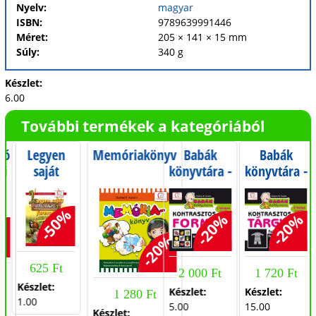
Nyelv:
magyar
ISBN:
9789639991446
Méret:
205 × 141 × 15 mm
Súly:
340 g
Készlet:
6.00
További termékek a kategóriából
ló
Legyen
Memóriakönyv
Babák
Babák
ni
saját
könyvtára -
könyvtára -
GURIGAMI
Kontrasztos
Kontrasztos
s
farmod!
formák
tárgyak
-50%
színesben
fekete-
-20%
-20%
0%
fehérben
-20%
625 Ft
2 000 Ft
1 720 Ft
Készlet:
Készlet:
Készlet:
1 280 Ft
1.00
5.00
15.00
Készlet: