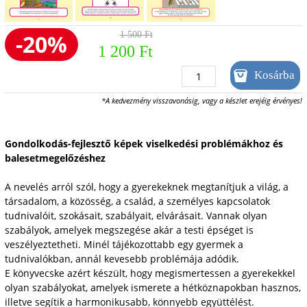
-20%
1 500 Ft
1 200 Ft
*A kedvezmény visszavonásig, vagy a készlet erejéig érvényes!
Gondolkodás-fejlesztő képek viselkedési problémákhoz és
balesetmegelőzéshez
A nevelés arról szól, hogy a gyerekeknek megtanítjuk a világ, a
társadalom, a közösség, a család, a személyes kapcsolatok
tudnivalóit, szokásait, szabályait, elvárásait. Vannak olyan
szabályok, amelyek megszegése akár a testi épséget is
veszélyeztetheti. Minél tájékozottabb egy gyermek a
tudnivalókban, annál kevesebb problémája adódik.
E könyvecske azért készült, hogy megismertessen a gyerekekkel
olyan szabályokat, amelyek ismerete a hétköznapokban hasznos,
illetve segítik a harmonikusabb, könnyebb együttélést.