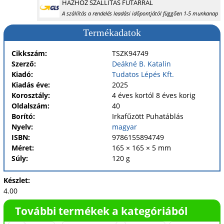
HÁZHOZ SZÁLLÍTÁS FUTÁRRAL
A szállítás a rendelés leadási időpontjától függően 1-5 munkanap
Termékadatok
Cikkszám:
TSZK94749
Szerző:
Deákné B. Katalin
Kiadó:
Tudatos Lépés Kft.
Kiadás éve:
2025
Korosztály:
4 éves kortól 8 éves korig
Oldalszám:
40
Borító:
Irkafűzött
Puhatáblás
Nyelv:
magyar
ISBN:
9786155894749
Méret:
165 × 165 × 5 mm
Súly:
120 g
Készlet:
4.00
További termékek a kategóriából