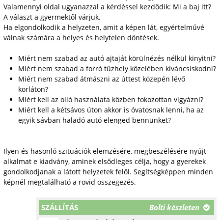
Valamennyi oldal ugyanazzal a kérdéssel kezdődik: Mi a baj itt?
A választ a gyermektől várjuk.
Ha elgondolkodik a helyzeten, amit a képen lát, egyértelművé
válnak számára a helyes és helytelen döntések.
Miért nem szabad az autó ajtaját körülnézés nélkül kinyitni?
Miért nem szabad a forró tűzhely közelében kíváncsiskodni?
Miért nem szabad átmászni az úttest közepén lévő
korláton?
Miért kell az olló használata közben fokozottan vigyázni?
Miért kell a kétsávos úton akkor is óvatosnak lenni, ha az
egyik sávban haladó autó elenged bennünket?
Ilyen és hasonló szituációk elemzésére, megbeszélésére nyújt
alkalmat e kiadvány, aminek elsődleges célja, hogy a gyerekek
gondolkodjanak a látott helyzetek felől. Segítségképpen minden
képnél megtalálható a rövid összegezés.
SZÁLLÍTÁS
Bolti készleten