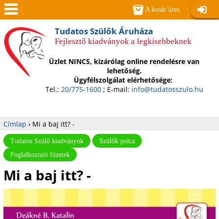
Jump to navigation
A kosár üres.
Belépé
Men
Tudatos Szülők Áruháza
Fejlesztő kiadványok a legkisebbeknek
ü
Üzlet NINCS, kizárólag online rendelésre van
lehetőség.
Ügyfélszolgálat elérhetősége:
Tel.:
20/775-1600
; E-mail:
info@tudatosszulo.hu
Címlap
›
Mi a baj itt? -
Jelenlegi
Tudatos Szülő kiadványok
Szülők polca
Foglalkoztató füzetek
hely
Mi a baj itt? -