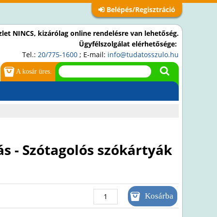
Belépés/Regisztráció
let NINCS, kizárólag online rendelésre van lehetőség.
Ügyfélszolgálat elérhetősége:
Tel.:
20/775-1600
; E-mail:
info@tudatosszulo.hu
A kosár üres.
s - Szótagolós szókártyák