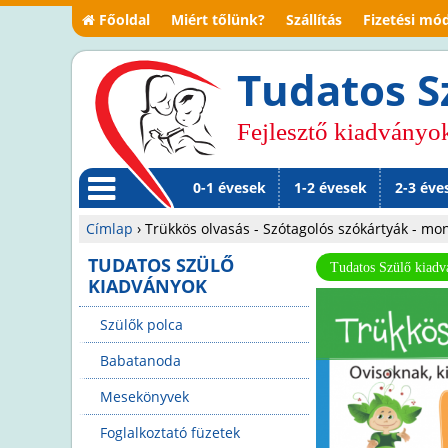
Főoldal
Miért tőlünk?
Szállítás
Fizetési mó
Tudatos S
Fejlesztő kiadványo
0-1 évesek
1-2 évesek
2-3 éve
M
Címlap
›
Trükkös olvasás - Szótagolós szókártyák - mo
en
Jelenlegi
TUDATOS SZÜLŐ
Tudatos Szülő kiad
KIADVÁNYOK
ü
hely
Szülők polca
Babatanoda
Mesekönyvek
Foglalkoztató füzetek