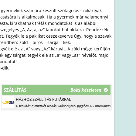
ő gyermekek számára készült szótagolós szókártyák
vasására is alkalmasak. Ha a gyermek már valamennyi
asta, kirakhatnak tréfás mondatokat is az alábbi
zegélyes „A, Az, a, az” lapokat bal oldalra. Rendezzék
at. Tegyék le a paklikat összekeverve úgy, hogy a szavak
rendben: zöld – piros – sárga – kék.
gyék elé az „A” vagy „Az” kártyát. A zöld mögé kerüljön
k egy sárgát, tegyék elé az „a” vagy „az” névelőt, majd
mondatot!
-dik.
SZÁLLÍTÁS
Bolti készleten
HÁZHOZ SZÁLLÍTÁS FUTÁRRAL
A szállítás a rendelés leadási időpontjától függően 1-5 munkanap