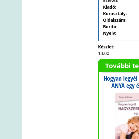
Szerző:
Kiadó:
Korosztály:
Oldalszám:
Borító:
Nyelv:
Készlet:
13.00
További t
masz
Memóriakönyv
Hogyan legyé
d!
ANYA egy é