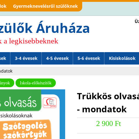
Jump to navigation
dok
Gyermeknevelésről szülőknek
Üz
zülők Áruháza
k a legkisebbeknek
sek
3-4 évesek
4-5 évesek
5-6 évesek
Kisiskolások
ndatok
ványok
Iskola-előkészítők
Trükkös olvasá
- mondatok
2 900 Ft