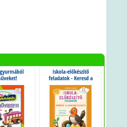
s gyurmából
Iskola-előkészítő
Kész
űveket!
feladatok - Keresd a
kakukktojást!