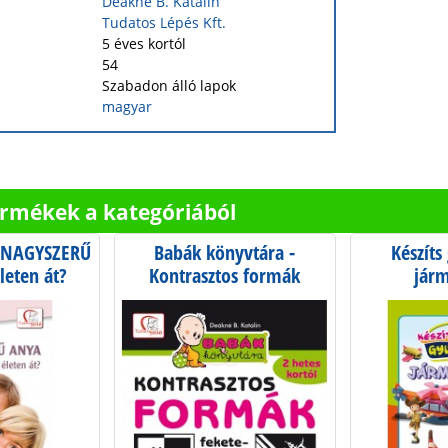
Deákné B. Katalin
Tudatos Lépés Kft.
5 éves kortól
54
Szabadon álló lapok
magyar
ermékek a kategóriából
l NAGYSZERŰ
Babák könyvtára -
Készít
leten át?
Kontrasztos formák
járm
fekete-fehérben