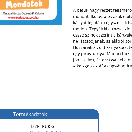
A betűk nagy részét felismer
mondatalkotásra és azok elol
kártyát legalább egyszer elolv
módon. Tegyék ki a rózsaszín s
össze színek szerint a kártyák
ne látszódjanak, az alábbi sor
Húzzanak a zöld kártyákból, te
egy piros kártya. Miután húzta
jöhet a kék, és olvassák el a 
A ker-ge zsi-ráf az ágy-ban für
Termékadatok
TSZKTRUKKo