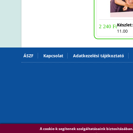
-50%
-20%
Készlet:
Készlet
1 280 Ft
2 240 Ft
9.00
11.00
ÁSZF
Kapcsolat
Adatkezelési tájékoztató
A cookie-k segítenek szolgáltatásaink biztosításába