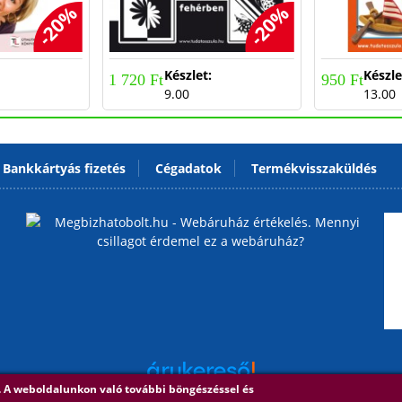
-20%
-20%
:
Készlet:
Készle
1 720 Ft
950 Ft
9.00
13.00
Bankkártyás fizetés
Cégadatok
Termékvisszaküldés
n. A weboldalunkon való további böngészéssel és