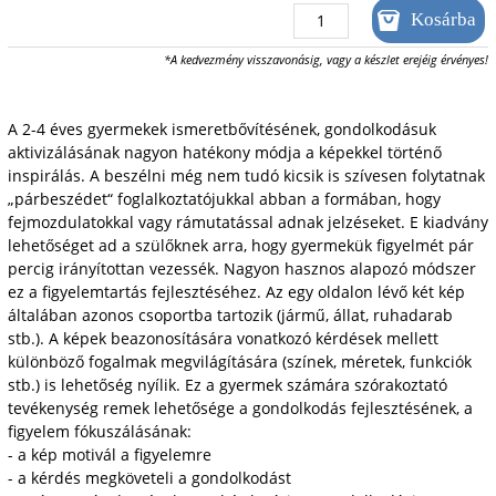
*A kedvezmény visszavonásig, vagy a készlet erejéig érvényes!
A 2-4 éves gyermekek ismeretbővítésének, gondolkodásuk
aktivizálásának nagyon hatékony módja a képekkel történő
inspirálás. A beszélni még nem tudó kicsik is szívesen folytatnak
„párbeszédet“ foglalkoztatójukkal abban a formában, hogy
fejmozdulatokkal vagy rámutatással adnak jelzéseket. E kiadvány
lehetőséget ad a szülőknek arra, hogy gyermekük figyelmét pár
percig irányítottan vezessék. Nagyon hasznos alapozó módszer
ez a figyelemtartás fejlesztéséhez. Az egy oldalon lévő két kép
általában azonos csoportba tartozik (jármű, állat, ruhadarab
stb.). A képek beazonosítására vonatkozó kérdések mellett
különböző fogalmak megvilágítására (színek, méretek, funkciók
stb.) is lehetőség nyílik. Ez a gyermek számára szórakoztató
tevékenység remek lehetősége a gondolkodás fejlesztésének, a
figyelem fókuszálásának:
- a kép motivál a figyelemre
- a kérdés megköveteli a gondolkodást