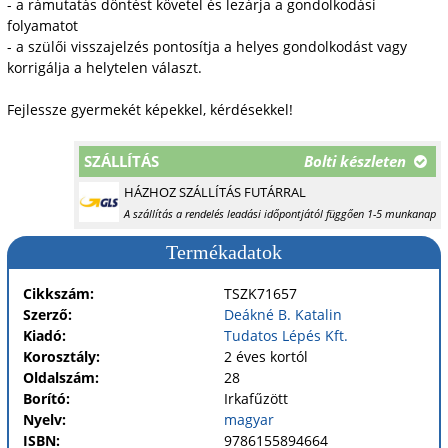
- a rámutatás döntést követel és lezárja a gondolkodási
folyamatot
- a szülői visszajelzés pontosítja a helyes gondolkodást vagy
korrigálja a helytelen választ.
Fejlessze gyermekét képekkel, kérdésekkel!
SZÁLLÍTÁS
Bolti készleten
HÁZHOZ SZÁLLÍTÁS FUTÁRRAL
A szállítás a rendelés leadási időpontjától függően 1-5 munkanap
Termékadatok
Cikkszám:
TSZK71657
Szerző:
Deákné B. Katalin
Kiadó:
Tudatos Lépés Kft.
Korosztály:
2 éves kortól
Oldalszám:
28
Borító:
Irkafűzött
Nyelv:
magyar
ISBN:
9786155894664