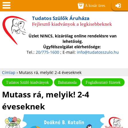
Jump to navigation
A kosár üres.
Belépé
Men
Tudatos Szülők Áruháza
Fejlesztő kiadványok a legkisebbeknek
ü
Üzlet NINCS, kizárólag online rendelésre van
lehetőség.
Ügyfélszolgálat elérhetősége:
Tel.:
20/775-1600
; E-mail:
info@tudatosszulo.hu
Címlap
›
Mutass rá, melyik! 2-4 éveseknek
Jelenlegi
Tudatos Szülő kiadványok
Babatanoda
Foglalkoztató füzetek
Mutass rá, melyik! 2-4
hely
éveseknek