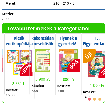
Méret:
210 × 210 × 5 mm
Készlet:
25.00
További termékek a kategóriából
Kicsik
Rakoncátlan
Ilyenek a
IL.
-
enciklopédiája
mesehősök
gyerekek! -
Figyelemtart
ek
- 3 könyv 1
- lapkönyv
Ovisoknak
fejlesztő
ÚJ!
áráért
kisebbekről
munkafüzet
és
Iskola-
%
-50%
önmagukról
előkészítés
-67%
-2
szeptembert
májusig - 0
3 900 Ft
600 Ft
osztály
2 751 Ft
1 990 Ft
Készlet:
Készlet:
Készlet:
7.00
7.00
Készlet:
15.00
14.00