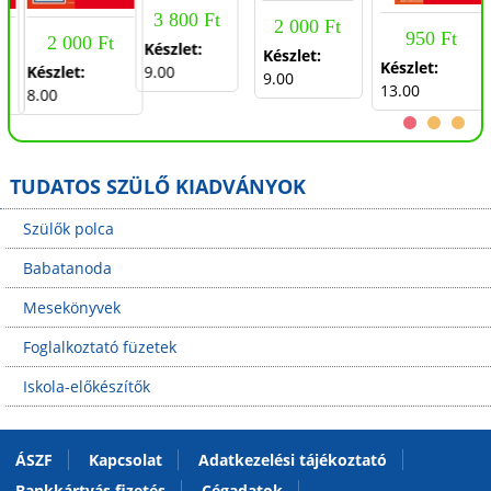
3 800 Ft
2 000 Ft
950 Ft
2 000 Ft
Készlet:
Készlet:
Készlet:
Készlet:
9.00
9.00
13.00
8.00
TUDATOS SZÜLŐ KIADVÁNYOK
Szülők polca
Babatanoda
Mesekönyvek
Foglalkoztató füzetek
Iskola-előkészítők
ÁSZF
Kapcsolat
Adatkezelési tájékoztató
Bankkártyás fizetés
Cégadatok