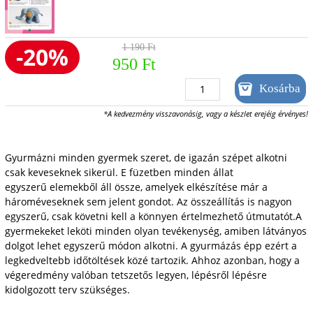
-20%
1 190 Ft
950 Ft
*A kedvezmény visszavonásig, vagy a készlet erejéig érvényes!
Gyurmázni minden gyermek szeret, de igazán szépet alkotni
csak keveseknek sikerül. E füzetben minden állat
egyszerű elemekből áll össze, amelyek elkészítése már a
hároméveseknek sem jelent gondot. Az összeállítás is nagyon
egyszerű, csak követni kell a könnyen értelmezhető útmutatót.A
gyermekeket leköti minden olyan tevékenység, amiben látványos
dolgot lehet egyszerű módon alkotni. A gyurmázás épp ezért a
legkedveltebb időtöltések közé tartozik. Ahhoz azonban, hogy a
végeredmény valóban tetszetős legyen, lépésről lépésre
kidolgozott terv szükséges.