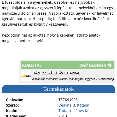
E füzet oldalain a gyermekek, kisebbek és nagyobbak,
megtalálják azokat az egyszerű lépéseket, amelyekből aztán egy
nagyszerű dolog áll össze. A szórakoztató, ugyanakkor figyelmet
igénylő munka közben pedig fejlődik szem-kéz koordinációjuk,
kézügyességük és kognitív készségeik.
Kezdődjön hát az alkotás, hogy a képeken látható állatok
megelevenedhessenek!
SZÁLLÍTÁS
Bolti készleten
HÁZHOZ SZÁLLÍTÁS FUTÁRRAL
A szállítás a rendelés leadási időpontjától függően 1-5 munkanap
Termékadatok
Cikkszám:
TSZK91996
Szerző:
Deákné B. Katalin
Kiadó:
Tudatos Lépés Kft.
Kiadás éve:
2013