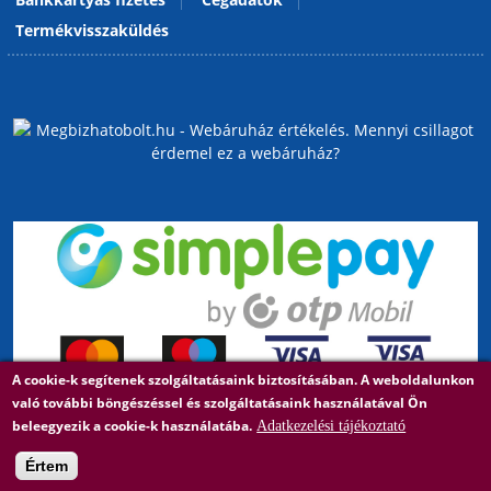
Termékvisszaküldés
A cookie-k segítenek szolgáltatásaink biztosításában. A weboldalunkon
való további böngészéssel és szolgáltatásaink használatával Ön
beleegyezik a cookie-k használatába.
Adatkezelési tájékoztató
Értem
Árukereső, a hiteles vásárlási kalauz