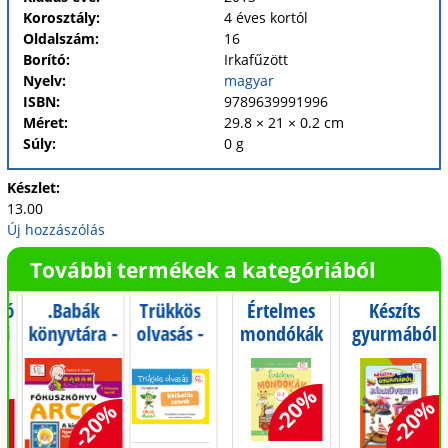
Korosztály:
4 éves kortól
Oldalszám:
16
Borító:
Irkafűzött
Nyelv:
magyar
ISBN:
9789639991996
Méret:
29.8 × 21 × 0.2 cm
Súly:
0 g
Készlet:
13.00
Új hozzászólás
További termékek a kategóriából
ló
.Babák
Trükkös
Értelmes
Készíts
ni
könyvtára -
olvasás -
mondókák
gyurmából
Fókuszkönyv
Kétbetűs
0-1
járműveket!
s
- Arcok
szavak
éveseknek
-20%
-20%
0%
-20%