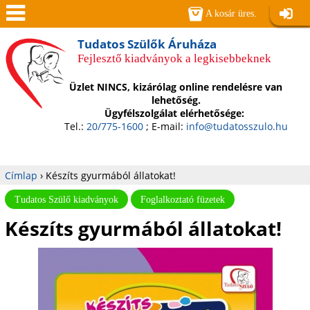
Jump to navigation
A kosár üres.
Belépé
Men
Tudatos Szülők Áruháza
Fejlesztő kiadványok a legkisebbeknek
ü
Üzlet NINCS, kizárólag online rendelésre van
lehetőség.
Ügyfélszolgálat elérhetősége:
Tel.:
20/775-1600
; E-mail:
info@tudatosszulo.hu
Címlap
›
Készíts gyurmából állatokat!
Jelenlegi
Tudatos Szülő kiadványok
Foglalkoztató füzetek
Készíts gyurmából állatokat!
hely