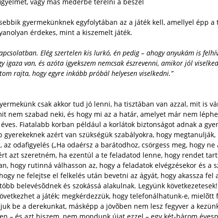
igyelmét, vagy más mederbe terelni a beszél
kisebbik gyermekünknek egyfolytában az a játék kell, amellyel épp a
yanolyan érdekes, mint a kiszemelt játék.
csolatban. Elég szertelen kis lurkó, én pedig – ahogy anyukám is felhí
 igaza van, és azóta igyekszem nemcsak észrevenni, amikor jól viselkedi
átom rajta, hogy egyre inkább próbál helyesen viselkedni.”
ermekünk csak akkor tud jó lenni, ha tisztában van azzal, mit is v
mit nem szabad neki, és hogy mi az a határ, amelyet már nem léphet
y éves. Fiatalabb korban például a korlátok biztonságot adnak a gye
 gyerekeknek azért van szükségük szabályokra, hogy megtanulják, mit
g, az odafigyelés („Ha odaérsz a barátodhoz, csörgess meg, hogy ne 
ért azt szeretném, ha ezentúl a te feladatod lenne, hogy rendet t
, hogy rutinná válhasson az, hogy a feladatok elvégzésekor és a sza
y ne felejtse el felkelés után bevetni az ágyát, hogy akassza fel 
utóbb belevésõdnek és szokássá alakulnak. Legyünk következetesek!
következhet a játék; megkérdezzük, hogy telefonálhatunk-e, mielõtt
djuk be a derekunkat, másképp a jövõben nem lesz fegyver a kezü
szen – és azt hiszem, nem mondunk újat ezzel – egy két-három éve