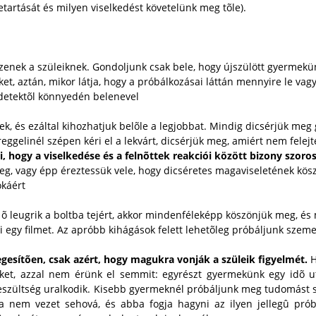
etartását és milyen viselkedést követelünk meg tõle).
zzenek a szüleiknek. Gondoljunk csak bele, hogy újszülött gyermek
t, aztán, mikor látja, hogy a próbálkozásai láttán mennyire le vag
zdetektõl könnyedén belenevel
ek, és ezáltal kihozhatjuk belõle a legjobbat. Mindig dicsérjük meg
ggelinél szépen kéri el a lekvárt, dicsérjük meg, amiért nem felejt
 hogy a viselkedése és a felnõttek reakciói között bizony szoro
k meg, vagy épp éreztessük vele, hogy dicséretes magaviseletének k
okáért
õ leugrik a boltba tejért, akkor mindenféleképp köszönjük meg, é
egy filmet. Az apróbb kihágások felett lehetõleg próbáljunk szem
gesítõen, csak azért, hogy magukra vonják a szüleik figyelmét.
H
et, azzal nem érünk el semmit: egyrészt gyermekünk egy idõ ut
eszültség uralkodik. Kisebb gyermeknél próbáljunk meg tudomást se
a nem vezet sehová, és abba fogja hagyni az ilyen jellegû próbá