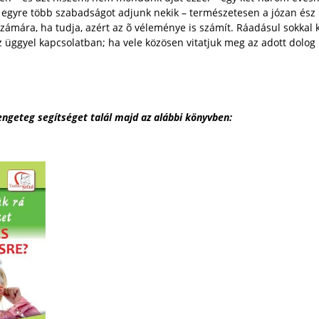
y egyre több szabadságot adjunk nekik – természetesen a józan ész 
számára, ha tudja, azért az õ véleménye is számít. Ráadásul sokkal
 üggyel kapcsolatban; ha vele közösen vitatjuk meg az adott dolog me
engeteg segítséget talál majd az alábbi könyvben: