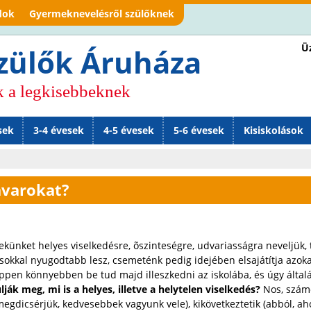
Jump to navigation
dok
Gyermeknevelésről szülőknek
Üz
zülők Áruháza
k a legkisebbeknek
sek
3-4 évesek
4-5 évesek
5-6 évesek
Kisiskolások
avarokat?
nket helyes viselkedésre, õszinteségre, udvariasságra neveljük, 
s sokkal nyugodtabb lesz, csemeténk pedig idejében elsajátítja azoka
en könnyebben be tud majd illeszkedni az iskolába, és úgy általáb
ják meg, mi is a helyes, illetve a helytelen viselkedés?
Nos, számo
megdicsérjük, kedvesebbek vagyunk vele), kikövetkeztetik (abból, aho