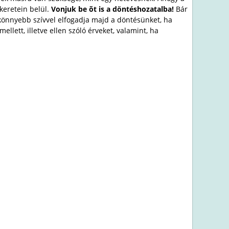
keretein belül.
Vonjuk be õt is a döntésh
ozatalba!
Bár
 könnyebb szívvel elfogadja majd a döntésünket, ha
llett, illetve ellen szóló érveket, valamint, ha