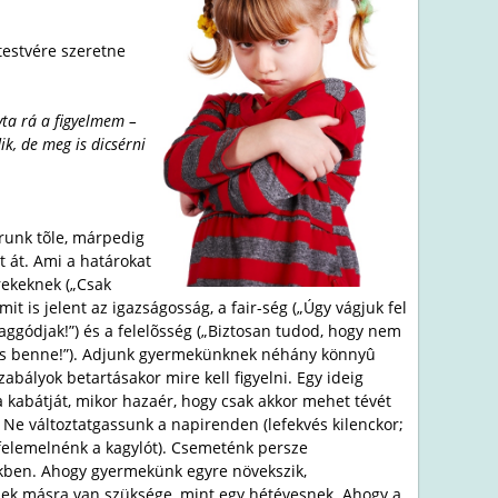
 testvére szeretne
vta rá a figyelmem –
k, de meg is dicsérni
árunk tõle, márpedig
 át. Ami a határokat
rekeknek („Csak
 is jelent az igazságosság, a fair-ség („Úgy vágjuk fel
aggódjak!”) és a felelõsség („Biztosan tudod, hogy nem
arts benne!”). Adjunk gyermekünknek néhány könnyû
bályok betartásakor mire kell figyelni. Egy ideig
a kabátját, mikor hazaér, hogy csak akkor mehet tévét
 Ne változtatgassunk a napirenden (lefekvés kilenckor;
 felemelnénk a kagylót). Csemeténk persze
nkben. Ahogy gyermekünk egyre növekszik,
snek másra van szüksége, mint egy hétévesnek. Ahogy a