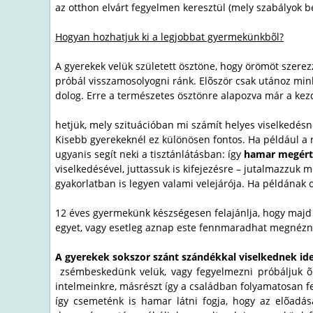
az otthon elvárt fegyelmen keresztül (mely szabályok b
Hogyan hozhatjuk ki a legjobbat gyermekünkbõl?
A gyerekek velük született ösztöne, hogy örömöt szere
próbál visszamosolyogni ránk. Elõször csak utánoz minke
dolog. Erre a természetes ösztönre alapozva már a ke
hetjük, mely szituációban mi számít helyes viselkedésn
Kisebb gyerekeknél ez különösen fontos. Ha például a re
ugyanis segít neki a tisztánlátásban: így
hamar megérti,
viselkedésével, juttassuk is kifejezésre – jutalmazzu
gyakorlatban is legyen valami velejárója. Ha példának 
12 éves gyermekünk készségesen felajánlja, hogy majd 
egyet, vagy esetleg aznap este fennmaradhat megnézni 
A gyerekek sokszor szánt szándékkal viselkednek ide
zsémbeskedünk velük, vagy fegyelmezni próbáljuk õk
intelmeinkre, másrészt így a családban folyamatosan f
így csemeténk is hamar látni fogja, hogy az elõadás