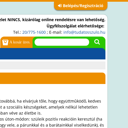
Belépés/Regisztráció
let NINCS, kizárólag online rendelésre van lehetőség.
Ügyfélszolgálat elérhetősége:
Tel.:
20/775-1600
; E-mail:
info@tudatosszulo.hu
A kosár üres.
továbbá, ha elvárjuk tõle, hogy együttmûködõ, kedves
t a szociális készségeket, amelyek nélkül lehetetlen
an véve az életbe is.
s úton-módon: szüleik pozitív reakcióin keresztül (ha
gy vele, a párunkkal és a barátainkkal viselkedünk), és