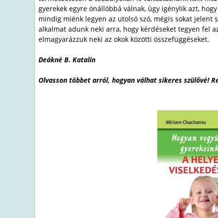
gyerekek egyre önállóbbá válnak, úgy igénylik azt, hog
mindig miénk legyen az utolsó szó, mégis sokat jelent 
alkalmat adunk neki arra, hogy kérdéseket tegyen fel az
elmagyarázzuk neki az okok közötti összefüggéseket.
Deákné B. Katalin
Olvasson többet arról, hogyan válhat sikeres szülővé! R