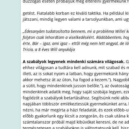
duzzogás esetén próbáljuk meg elterelni gyermekünk f
getést. Fiatalabb korban ez kiváló taktika. Ha például 
játszani, mindig legyen valami a tarsolyunkban, ami ug
„Édesanyám tudatosította bennem, mi a probléma Willel kap
folyton csak lehordtam a viselkedéséért. Rádöbbentem, hogy
érte. Bár – igaz, ami igaz – ettõl még nem lett angyal, de l
Tricia, a 8 éves Will anyukája
A szabályok legyenek mindenki számára világosak.
Gy
ehhez világosan a tudtára kell adnunk, mit szabad és 
illeti, az is sokat nyom a latban, hogy gyermekünk hán
akkor mehetsz át az úton, ha fogod a kezem.”). Nagyobb
a sütit, hogy mindenkinek jusson belõle.”), az óvatossá
mindenkinek adatik meg, hogy saját szobája legyen, ez
fogódzót a szabályok betartásához. Segítsünk neki abban
napjában többször emlékeztessük gyermekünket arra, hog
nézni, ha már megírta a házi feladatát, és ezek elõbb-
elõbb gyakorlunk egy kicsit a zongorán, és csak utána 
számtalanszor próbál majd kibúvókat keresni, de ne a
természetesen a szabályokon is változtatnunk kell, hi