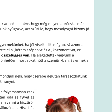
ünk annak ellenére, hogy még milyen aprócska, már
yunk nyûgözve, azt szûri le, hogy mosolyogni bizony jó
 gyermekünket, ha jól viselkedik, méghozzá azonnal.
ette el a „kérem szépen”-t és a „köszönöm”-öt, ez
s összefüggés van
. Ha elégedettek vagyunk a
öszönhetõen most sokat nõtt a szemünkben, és ennek a
s mondjuk neki, hogy cserébe délután társasozhatunk
et hunyni.
a folyamatosan csak
án oda se figyel az
m venni a hisztirõl,
lkozásait. Hiszti és