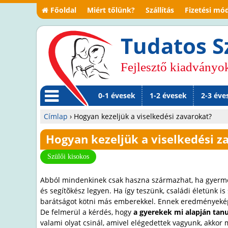
Főoldal
Miért tőlünk?
Szállítás
Fizetési mó
Tudatos S
Fejlesztő kiadványo
0-1 évesek
1-2 évesek
2-3 éve
M
Címlap
›
Hogyan kezeljük a viselkedési zavarokat?
en
Jelenlegi
Hogyan kezeljük a viselkedési z
ü
hely
Szülői kisokos
Abból mindenkinek csak haszna származhat, ha gyermekü
és segítõkész legyen. Ha így teszünk, családi életünk i
barátságot kötni más emberekkel. Ennek eredményeképp
De felmerül a kérdés, hogy
a gyerekek mi alapján tanul
valami olyat csinál, amivel elégedettek vagyunk, akkor 