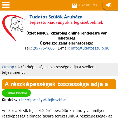
Jump to navigation
A kosár üres.
Belépé
Men
Tudatos Szülők Áruháza
Fejlesztő kiadványok a legkisebbeknek
ü
Üzlet NINCS, kizárólag online rendelésre van
lehetőség.
Ügyfélszolgálat elérhetősége:
Tel.:
20/775-1600
; E-mail:
info@tudatosszulo.hu
Címlap
›
A részképességek összessége adja a szellemi
teljesítményt
Jelenlegi
A részképességek összessége adja a
hely
szellemi teljesítményt
Szülői kisokos
Címkék:
részképességek fejlesztése
Amikor a kicsik fejlesztéséről beszélünk, mindig valamilyen
részképesség előmozdítására törekszünk. A részképességek az