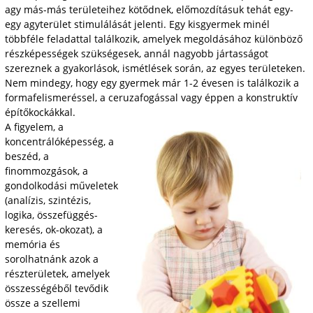
agy más-más területeihez kötődnek, előmozdításuk tehát egy-
egy agyterület stimulálását jelenti. Egy kisgyermek minél
többféle feladattal találkozik, amelyek megoldásához különböző
részképességek szükségesek, annál nagyobb jártasságot
szereznek a gyakorlások, ismétlések során, az egyes területeken.
Nem mindegy, hogy egy gyermek már 1-2 évesen is találkozik a
formafelismeréssel, a ceruzafogással vagy éppen a konstruktív
építőkockákkal.
A figyelem, a
koncentrálóképesség, a
beszéd, a
finommozgások, a
gondolkodási műveletek
(analízis, szintézis,
logika, összefüggés-
keresés, ok-okozat), a
memória és
sorolhatnánk azok a
részterületek, amelyek
összességéből tevődik
össze a szellemi