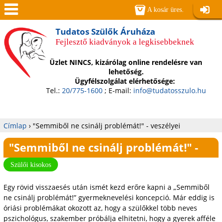
Jump to navigation
A kosár üres.
Belépé
Men
Tudatos Szülők Áruháza
Fejlesztő kiadványok a legkisebbeknek
ü
Üzlet NINCS, kizárólag online rendelésre van
lehetőség.
Ügyfélszolgálat elérhetősége:
Tel.:
20/775-1600
; E-mail:
info@tudatosszulo.hu
Címlap
›
"Semmiből ne csinálj problémát!" - veszélyei
Jelenlegi
"Semmiből ne csinálj problémát!" -
hely
veszélyei
Szülői kisokos
Egy rövid visszaesés után ismét kezd erőre kapni a „Semmiből
ne csinálj problémát!” gyermeknevelési koncepció. Már eddig is
óriási problémákat okozott az, hogy a szülőkkel több neves
pszichológus, szakember próbálja elhitetni, hogy a gyerek afféle