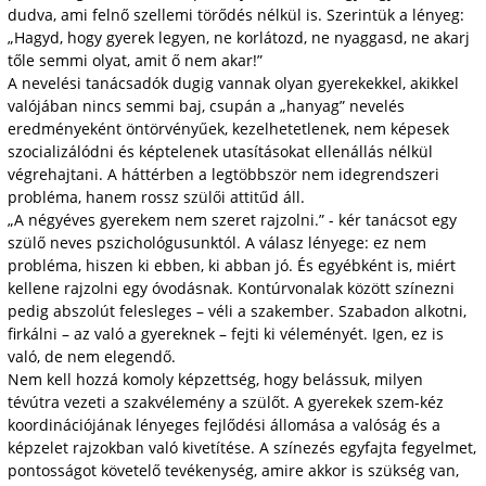
dudva, ami felnő szellemi törődés nélkül is. Szerintük a lényeg:
„Hagyd, hogy gyerek legyen, ne korlátozd, ne nyaggasd, ne akarj
tőle semmi olyat, amit ő nem akar!”
A nevelési tanácsadók dugig vannak olyan gyerekekkel, akikkel
valójában nincs semmi baj, csupán a „hanyag” nevelés
eredményeként öntörvényűek, kezelhetetlenek, nem képesek
szocializálódni és képtelenek utasításokat ellenállás nélkül
végrehajtani. A háttérben a legtöbbször nem idegrendszeri
probléma, hanem rossz szülői attitűd áll.
„A négyéves gyerekem nem szeret rajzolni.” - kér tanácsot egy
szülő neves pszichológusunktól. A válasz lényege: ez nem
probléma, hiszen ki ebben, ki abban jó. És egyébként is, miért
kellene rajzolni egy óvodásnak. Kontúrvonalak között színezni
pedig abszolút felesleges – véli a szakember. Szabadon alkotni,
firkálni – az való a gyereknek – fejti ki véleményét. Igen, ez is
való, de nem elegendő.
Nem kell hozzá komoly képzettség, hogy belássuk, milyen
tévútra vezeti a szakvélemény a szülőt. A gyerekek szem-kéz
koordinációjának lényeges fejlődési állomása a valóság és a
képzelet rajzokban való kivetítése. A színezés egyfajta fegyelmet,
pontosságot követelő tevékenység, amire akkor is szükség van,