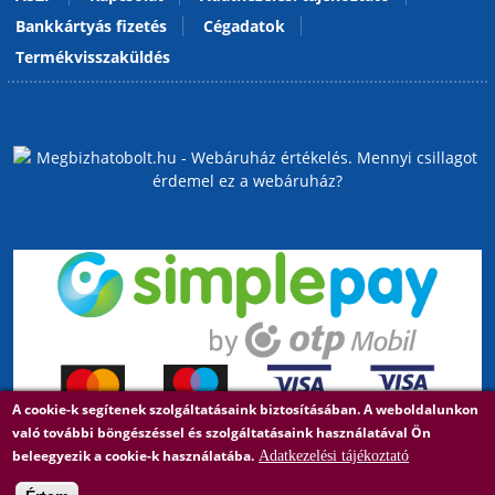
Bankkártyás fizetés
Cégadatok
Termékvisszaküldés
A cookie-k segítenek szolgáltatásaink biztosításában. A weboldalunkon
való további böngészéssel és szolgáltatásaink használatával Ön
beleegyezik a cookie-k használatába.
Adatkezelési tájékoztató