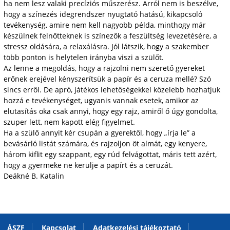
ha nem lesz valaki precíziós műszerész. Arról nem is beszélve,
hogy a színezés idegrendszer nyugtató hatású, kikapcsoló
tevékenység, amire nem kell nagyobb példa, minthogy már
készülnek felnőtteknek is színezők a feszültség levezetésére, a
stressz oldására, a relaxálásra. Jól látszik, hogy a szakember
több ponton is helytelen irányba viszi a szülőt.
Az lenne a megoldás, hogy a rajzolni nem szerető gyereket
erőnek erejével kényszerítsük a papír és a ceruza mellé? Szó
sincs erről. De apró, játékos lehetőségekkel közelebb hozhatjuk
hozzá e tevékenységet, ugyanis vannak esetek, amikor az
elutasítás oka csak annyi, hogy egy rajz, amiről ő úgy gondolta,
szuper lett, nem kapott elég figyelmet.
Ha a szülő annyit kér csupán a gyerektől, hogy „írja le” a
bevásárló listát számára, és rajzoljon öt almát, egy kenyere,
három kiflit egy szappant, egy rúd felvágottat, máris tett azért,
hogy a gyermeke ne kerülje a papírt és a ceruzát.
Deákné B. Katalin
ÁSZF
Kapcsolat
Adatkezelési tájékoztató