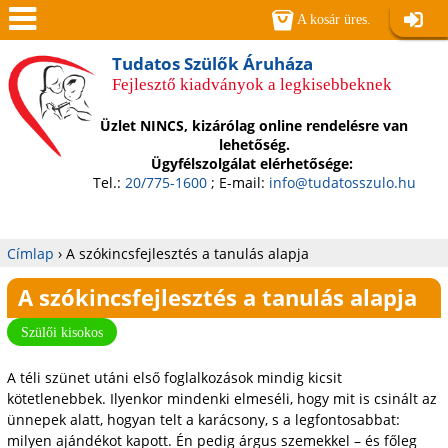
Jump to navigation
A kosár üres.
Belépé
Men
Tudatos Szülők Áruháza
Fejlesztő kiadványok a legkisebbeknek
ü
Üzlet NINCS, kizárólag online rendelésre van
lehetőség.
Ügyfélszolgálat elérhetősége:
Tel.:
20/775-1600
; E-mail:
info@tudatosszulo.hu
Címlap
›
A szókincsfejlesztés a tanulás alapja
Jelenlegi
A szókincsfejlesztés a tanulás alapja
hely
Szülői kisokos
A téli szünet utáni első foglalkozások mindig kicsit
kötetlenebbek. Ilyenkor mindenki elmeséli, hogy mit is csinált az
ünnepek alatt, hogyan telt a karácsony, s a legfontosabbat:
milyen ajándékot kapott. Én pedig árgus szemekkel – és főleg