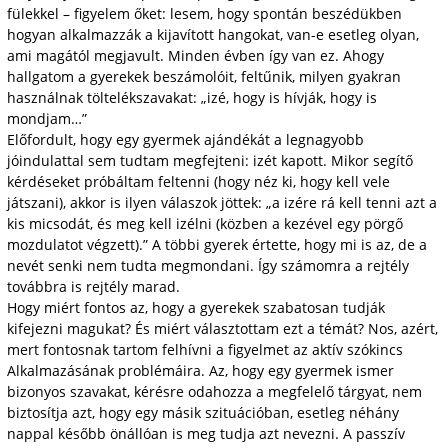
fülekkel – figyelem őket: lesem, hogy spontán beszédükben
hogyan alkalmazzák a kijavított hangokat, van-e esetleg olyan,
ami magától megjavult. Minden évben így van ez. Ahogy
hallgatom a gyerekek beszámolóit, feltűnik, milyen gyakran
használnak töltelékszavakat: „izé, hogy is hívják, hogy is
mondjam…”
Előfordult, hogy egy gyermek ajándékát a legnagyobb
jóindulattal sem tudtam megfejteni: izét kapott. Mikor segítő
kérdé­seket pró­báltam feltenni (hogy néz ki, hogy kell vele
játszani), akkor is ilyen válaszok jöttek: „a izére rá kell tenni azt a
kis micsodát, és meg kell izélni (köz­ben a kezével egy pörgő
mozdulatot végzett).” A többi gyerek értette, hogy mi is az, de a
nevét senki nem tudta meg­mondani. Így számomra a rejtély
továbbra is rejtély marad.
Hogy miért fontos az, hogy a gyerekek szabatosan tudják
kifejezni magukat? És miért választottam ezt a témát? Nos, azért,
mert fontosnak tartom felhívni a figyelmet az aktív szókincs
Alkalmazásának problé­máira. Az, hogy egy gyermek ismer
bizonyos szavakat, kérésre odahozza a megfelelő tárgyat, nem
biztosítja azt, hogy egy másik szituációban, esetleg néhány
nappal később önállóan is meg tudja azt nevezni. A passzív