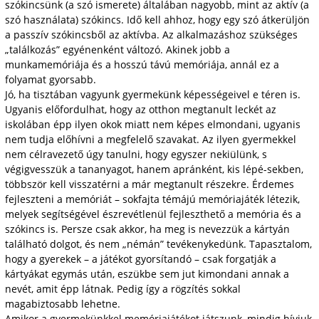
szókincsünk (a szó ismerete) általában nagyobb, mint az aktív (a
szó használata) szókincs. Idő kell ahhoz, hogy egy szó átkerüljön
a passzív szókincsből az aktívba. Az alkalmazáshoz szükséges
„talál­kozás” egyénenként változó. Akinek jobb a
munkamemóriája és a hosszú távú memóriája, annál ez a
folyamat gyorsabb.
Jó, ha tisztában vagyunk gyermekünk képességeivel e téren is.
Ugyanis előfordulhat, hogy az otthon megtanult leckét az
iskolában épp ilyen okok miatt nem képes elmondani, ugyanis
nem tudja előhívni a megfelelő szavakat. Az ilyen gyermekkel
nem célravezető úgy tanulni, hogy egyszer nekiülünk, s
végigvesszük a tananyagot, hanem apránként, kis lé­pé­-s­ekben,
többször kell visszatérni a már megtanult részekre. Érdemes
fejleszteni a memóriát – sokfajta témájú memóriajáték létezik,
melyek segítségével észrevétlenül fejleszthető a memória és a
szókincs is. Persze csak akkor, ha meg is nevezzük a kártyán
talál­ható dolgot, és nem „némán” tevékenykedünk. Tapasztalom,
hogy a gyerekek – a játékot gyorsítandó – csak forgatják a
kártyákat egymás után, eszükbe sem jut kimondani annak a
nevét, amit épp látnak. Pedig így a rögzítés sokkal
magabiztosabb lehetne.
Amikor a gyermekünkkel memóriajátékot játszunk, mindig hívjuk