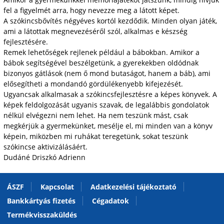
fel a figyelmét arra, hogy nevezze meg a látott képet.
A szókincsbővítés négyéves kortól kezdődik. Minden olyan játék,
ami a látottak megnevezéséről szól, alkalmas e készség
fejlesztésére.
Remek lehetőségek rejlenek például a bábok­­ban. Amikor a
bábok segítségével beszélgetünk, a gyerekekben oldódnak
bizonyos gátlások (nem ő mond butaságot, hanem a báb), ami
elősegítheti a mondandó gördülékenyebb kifejezését.
Ugyancsak alkalmasak a szókincsfejlesztésre a képes könyvek. A
képek feldolgozását ugyanis szavak, de legalábbis gondolatok
nélkül elvégezni nem lehet. Ha nem teszünk mást, csak
megkérjük a gyermekünket, mesélje el, mi minden van a könyv
képein, miközben mi ruhákat teregetünk, sokat teszünk
szókincse aktivizálásáért.
Dudáné Driszkó Adrienn
ÁSZF
Kapcsolat
Adatkezelési tájékoztató
Bankkártyás fizetés
Cégadatok
Termékvisszaküldés