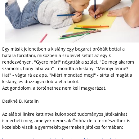
Egy másik jelenetben a kislány egy bogarat próbált bottal a
hátára fordítani, miközben a szüleivel sétált az egyik
rendezvényen. "Gyere már!" nógatták a szülei. "De meg akarom
számolni, hány lába van" - mondta a kislány. "Mennyi lenne?
Hat" - vágta rá az apa. "Miért mondtad meg!" - sírta el magát a
kislány, és duzzogva dobta el a botot.
Azt gondolom, a történethez nem kell magyarázat.
Deákné B. Katalin
Az alábbi linkre kattintva különböző tudományos játékainkat
ismerheti meg, amelyek nemcsak Önhöz de a természethez is
közelebb viszik a gyermekét/gyermekeit játékos formában: