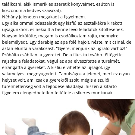
találkozni, akik ismerik és szeretik könyveimet, ezúton is
köszönöm a kedves szavakat).
Néhány jeleneten megakadt a figyelmem.
Egy alkalommal odaszaladt egy kisfiú az asztalkákra kirakott
újságunkhoz, és nekiállt a benne lévő feladatok kitöltésének.
Nagyon lekötötte, magam is csodálkoztam rajta, mennyire
belemélyedt. Egy darabig az apa fölé hajolt, nézte, mit csinál, de
aztán elunta a várakozást. "Gyere, menjünk az ugráló várhoz!"
Próbálta csábítani a gyereket. De a fiúcska tovább töltögette,
rajzolta a feladatokat. Végül az apa elveszítette a türelmét,
elrángatta a gyereket. A kisfiú elvihette az újságot, így
valamelyest megnyugodott. Tanulságos a jelenet, mert ez olyan
helyzet volt, ami csak a gyerekről szólt, mégis a szülői
türelmetlenség volt a fejlődése akadálya, hiszen a kitartó
figyelem elengedhetetlen feltétele a sikeres munkának.