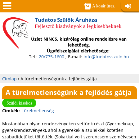
Jump to navigation
A kosár üres.
Belépé
Men
Tudatos Szülők Áruháza
Fejlesztő kiadványok a legkisebbeknek
ü
Üzlet NINCS, kizárólag online rendelésre van
lehetőség.
Ügyfélszolgálat elérhetősége:
Tel.:
20/775-1600
; E-mail:
info@tudatosszulo.hu
Címlap
›
A türelmetlenségünk a fejlődés gátja
Jelenlegi
A türelmetlenségünk a fejlődés gátja
hely
Szülői kisokos
Címkék:
türelmetlenség
Mostanában olyan rendezvényeken vettünk részt (Gyermeknap,
gyerekrendezvények), ahol a gyerekek a szüleikkel kötetlen
szabadidejüket töltötték. (Sokakkal volt szerencsém személyesen