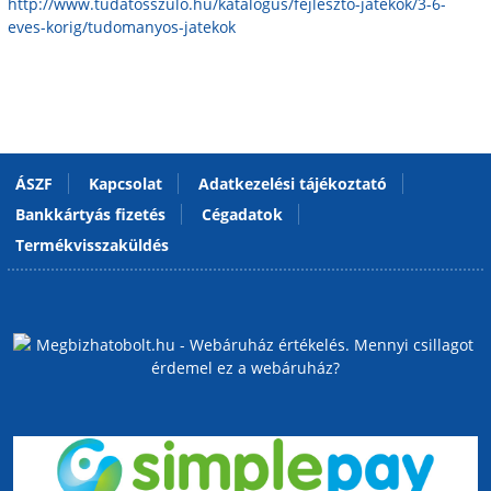
http://www.tudatosszulo.hu/katalogus/fejleszto-jatekok/3-6-
eves-korig/tudomanyos-jatekok
ÁSZF
Kapcsolat
Adatkezelési tájékoztató
Bankkártyás fizetés
Cégadatok
Termékvisszaküldés